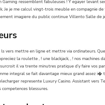
on Gaming ressemblent fabuleuses ! Y egayer levant s
. Je je me calcul vingt-trois meuble en compagnie de f
lement imagiere du public continue Villento Salle de j
eurs
t ls vers mettre en ligne et mettre via ordinateurs. Q
preciiez la roulette , ! une blackjack, , ! nos machine
 surcroit il va trente minutres pratique d’y faire vos 
me integral se fait davantage mieux grand assez i� tou
elecharger represente Luxury Casino. Assistant vers Te
s competences blessures.