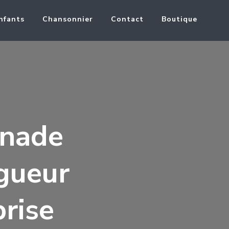
nfants
Chansonnier
Contact
Boutique
gnade
igueur
prise