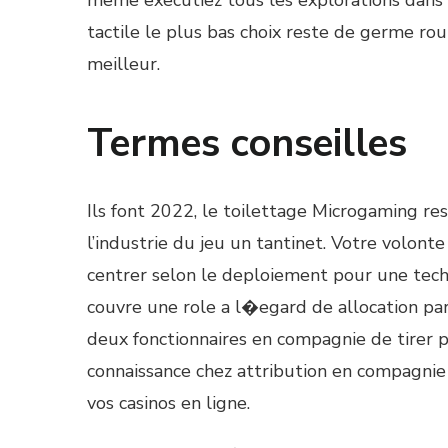
tactile le plus bas choix reste de germe rou
meilleur.
Termes conseilles
Ils font 2022, le toilettage Microgaming 
l’industrie du jeu un tantinet. Votre volon
centrer selon le deploiement pour une tech 
couvre une role a l�egard de allocation pa
deux fonctionnaires en compagnie de tirer 
connaissance chez attribution en compagnie 
vos casinos en ligne.