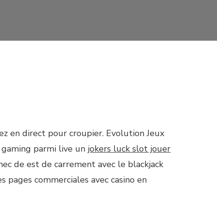
z en direct pour croupier. Evolution Jeux
e gaming parmi live un
jokers luck slot jouer
mec de est de carrement avec le blackjack
es pages commerciales avec casino en