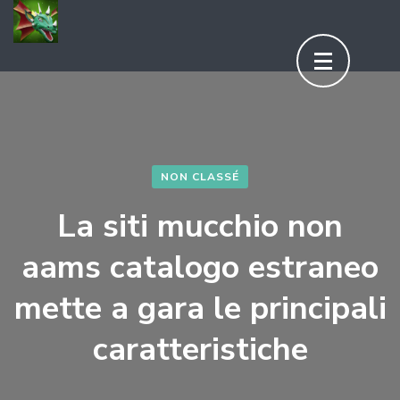
Aller
au
contenu
(Pressez
Entrée)
NON CLASSÉ
La siti mucchio non
aams catalogo estraneo
mette a gara le principali
caratteristiche