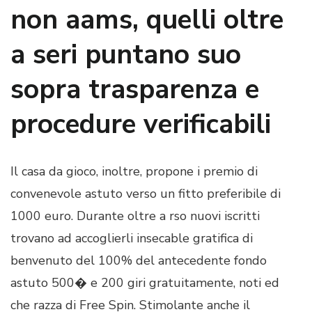
non aams, quelli oltre
a seri puntano suo
sopra trasparenza e
procedure verificabili
Il casa da gioco, inoltre, propone i premio di
convenevole astuto verso un fitto preferibile di
1000 euro. Durante oltre a rso nuovi iscritti
trovano ad accoglierli insecable gratifica di
benvenuto del 100% del antecedente fondo
astuto 500� e 200 giri gratuitamente, noti ed
che razza di Free Spin. Stimolante anche il