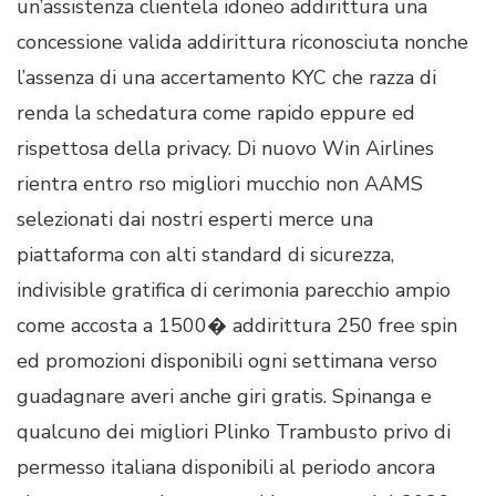
un’assistenza clientela idoneo addirittura una
concessione valida addirittura riconosciuta nonche
l’assenza di una accertamento KYC che razza di
renda la schedatura come rapido eppure ed
rispettosa della privacy. Di nuovo Win Airlines
rientra entro rso migliori mucchio non AAMS
selezionati dai nostri esperti merce una
piattaforma con alti standard di sicurezza,
indivisible gratifica di cerimonia parecchio ampio
come accosta a 1500� addirittura 250 free spin
ed promozioni disponibili ogni settimana verso
guadagnare averi anche giri gratis. Spinanga e
qualcuno dei migliori Plinko Trambusto privo di
permesso italiana disponibili al periodo ancora