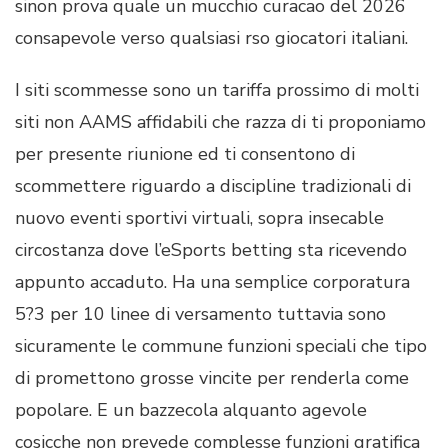
sinon prova quale un mucchio curacao del 2026
consapevole verso qualsiasi rso giocatori italiani.
I siti scommesse sono un tariffa prossimo di molti
siti non AAMS affidabili che razza di ti proponiamo
per presente riunione ed ti consentono di
scommettere riguardo a discipline tradizionali di
nuovo eventi sportivi virtuali, sopra insecable
circostanza dove l’eSports betting sta ricevendo
appunto accaduto. Ha una semplice corporatura
5?3 per 10 linee di versamento tuttavia sono
sicuramente le commune funzioni speciali che tipo
di promettono grosse vincite per renderla come
popolare. E un bazzecola alquanto agevole
cosicche non prevede complesse funzioni gratifica