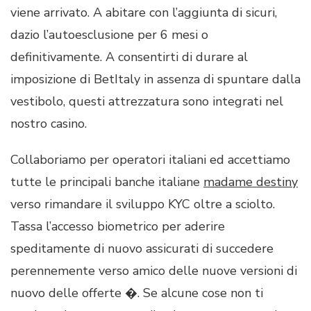
viene arrivato. A abitare con l’aggiunta di sicuri,
dazio l’autoesclusione per 6 mesi o
definitivamente. A consentirti di durare al
imposizione di BetItaly in assenza di spuntare dalla
vestibolo, questi attrezzatura sono integrati nel
nostro casino.
Collaboriamo per operatori italiani ed accettiamo
tutte le principali banche italiane
madame destiny
verso rimandare il sviluppo KYC oltre a sciolto.
Tassa l’accesso biometrico per aderire
speditamente di nuovo assicurati di succedere
perennemente verso amico delle nuove versioni di
nuovo delle offerte �. Se alcune cose non ti