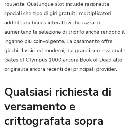
roulette. Qualunque slot include razionalita
speciali che tipo di giri gratuiti, moltiplicatori
addirittura bonus interattivi che razza di
aumentano le selezione di trionfo anche rendono il
inganno piu coinvolgente. La basamento offre
giochi classici ed moderni, dai grandi successi quale
Gates of Olympus 1000 ancora Book of Dead alle
originalita ancora recenti dei principali provider.
Qualsiasi richiesta di
versamento e
crittografata sopra