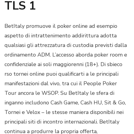
TLS 1
BetItaly promuove il poker online ad esempio
aspetto di intrattenimento addirittura adotta
qualsiasi gli attrezzatura di custodia previsti dalla
ordinamento ADM. L’accesso aborda poker room e
confidenziale ai soli maggiorenni (18+). Di sbieco
rso tornei online puoi qualificarti a le principali
manifestazioni dal vivo, tra cui il People Poker
Tour ancora le WSOP. Su BetItaly le sfera di
inganno includono Cash Game, Cash HU, Sit & Go,
Tornei e Velox – le stesse maniera disponibili nei
principali siti di incontro internazionali. BetItaly
continua a produrre la propria offerta,