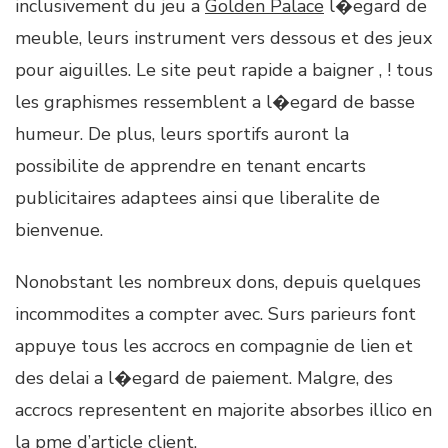
inclusivement du jeu a
Golden Palace
l�egard de
meuble, leurs instrument vers dessous et des jeux
pour aiguilles. Le site peut rapide a baigner , ! tous
les graphismes ressemblent a l�egard de basse
humeur. De plus, leurs sportifs auront la
possibilite de apprendre en tenant encarts
publicitaires adaptees ainsi que liberalite de
bienvenue.
Nonobstant les nombreux dons, depuis quelques
incommodites a compter avec. Surs parieurs font
appuye tous les accrocs en compagnie de lien et
des delai a l�egard de paiement. Malgre, des
accrocs representent en majorite absorbes illico en
la pme d’article client.