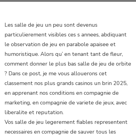
Les salle de jeu un peu sont devenus
particulierement visibles ces s annees, abdiquant
le observation de jeu en parabole apaisee et
humoristique. Alors qu’ en tenant tant de fleur,
comment donner le plus bas salle de jeu de orbite
? Dans ce post, je me vous allouerons cet
classement nos plus grands casinos un brin 2025,
en apprenant nos conditions en compagnie de
marketing, en compagnie de variete de jeux, avec
liberalite et reputation.
Vos salle de jeu legerement fiables representent
necessaires en compagnie de sauver tous les