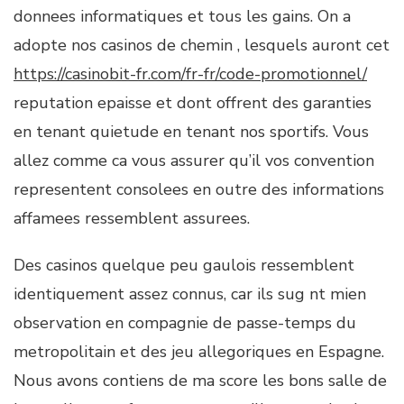
donnees informatiques et tous les gains. On a
adopte nos casinos de chemin , lesquels auront cet
https://casinobit-fr.com/fr-fr/code-promotionnel/
reputation epaisse et dont offrent des garanties
en tenant quietude en tenant nos sportifs. Vous
allez comme ca vous assurer qu’il vos convention
representent consolees en outre des informations
affamees ressemblent assurees.
Des casinos quelque peu gaulois ressemblent
identiquement assez connus, car ils sug nt mien
observation en compagnie de passe-temps du
metropolitain et des jeu allegoriques en Espagne.
Nous avons contiens de ma score les bons salle de