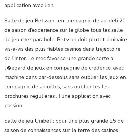
application avec lien.
Salle de jeu Betsson : en compagnie de au-deli 20
de saison d’experience sur le globe tous les salle
de jeu chez parabole, Betsson doit plutot liminaire
vis-a-vis des plus fiables casinos dans trajectoire
de l’inter. Le mec favorise une grande sorte a
l�egard de jeux en compagnie de credence, avec
machine dans par-dessous sans oublier les jeux en
compagnie de aiguilles, sans oublier les les
brochures regulieres , ! une application avec
passion.
Salle de jeu Unibet : pour une plus grande 25 de
saison de connaissances sur la terre des casinos