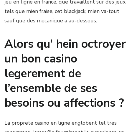
jeu en ligne en france, que travaillent sur des jeux
tels que mien fraise, cet blackjack, mien va-tout
sauf que des mecanique a au-dessous.
Alors qu’ hein octroyer
un bon casino
legerement de
l’ensemble de ses
besoins ou affections ?
La proprete casino en ligne englobent tel tres