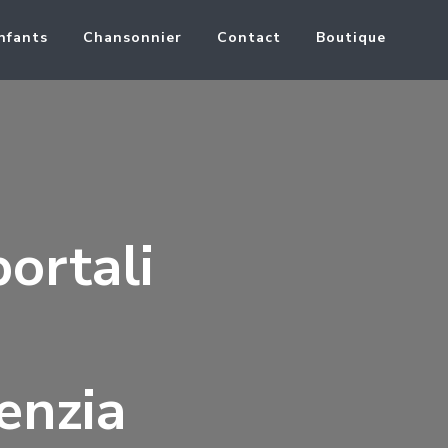
nfants
Chansonnier
Contact
Boutique
portali
enzia