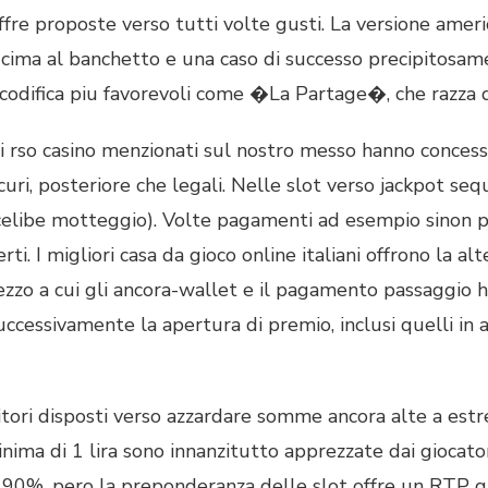
offre proposte verso tutti volte gusti. La versione americ
cima al banchetto e una caso di successo precipitosamen
codifica piu favorevoli come �La Partage�, che razza d
ti rso casino menzionati sul nostro messo hanno conce
uri, posteriore che legali. Nelle slot verso jackpot se
 celibe motteggio). Volte pagamenti ad esempio sinon 
rti. I migliori casa da gioco online italiani offrono la al
zzo a cui gli ancora-wallet e il pagamento passaggio 
uccessivamente la apertura di premio, inclusi quelli in a
tori disposti verso azzardare somme ancora alte a estrem
ma di 1 lira sono innanzitutto apprezzate dai giocatori p
del 90%, pero la preponderanza delle slot offre un RTP