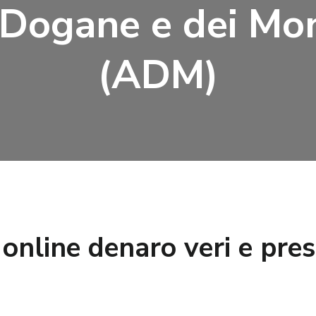
 Dogane e dei Mo
(ADM)
online denaro veri e pres