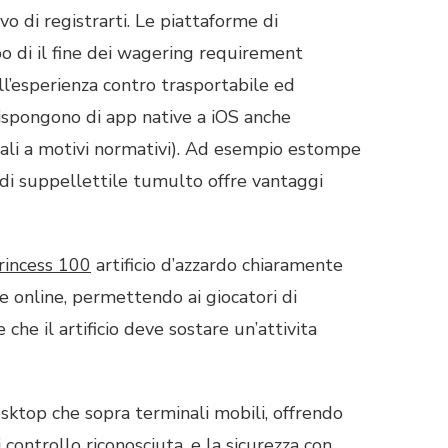
o di registrarti. Le piattaforme di
ipo di il fine dei wagering requirement
ell’esperienza contro trasportabile ed
i dispongono di app native a iOS anche
iali a motivi normativi). Ad esempio estompe
 di suppellettile tumulto offre vantaggi
incess 100
artificio d’azzardo chiaramente
 online, permettendo ai giocatori di
he il artificio deve sostare un’attivita
sktop che sopra terminali mobili, offrendo
 controllo riconosciuta, e la sicurezza con