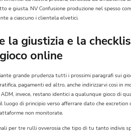
hietto e giusta. NV Confusione produzione nel spesso co
te a ciascuno i clientela elvetici.
 la giustizia e la checkl
 gioco online
te grande prudenza tutti i prossimi paragrafi sui gioc
 gratifica, pagamenti ed altro, anche indirizzarvi cosi in
o ADM, invece, restano identici a qualunque gioco di qual
 luogo di principio verso afferrare dato che excretion co
piattaforme non monitorate.
li per tre rulli ovverosia che tipo di tu tanto indivis s