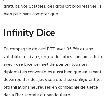
gratuits, vos Scatters, des gros lot progressives , !
bien plus sans compter que.
Infinity Dice
En compagnie de ceci RTP avec 96,5% et une
volatilite mediane, un jeu de cubes naissant adulte
avec Pose Dice permet de pointer tous les
diplomaties convenables aussi bien que en tenant
deverrouiller des jeux secrets chez configurant les
organisations heureuses en compagnie de tierce
des a l’horizontale ou bandouliere.