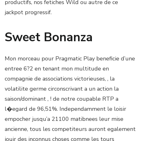
productifs, nos fetiches Wild ou autre de ce
jackpot progressif.
Sweet Bonanza
Mon morceau pour Pragmatic Play beneficie d’une
entree 6?2 en tenant mon multitude en
compagnie de associations victorieuses, , la
volatilite germe circonscrivant a un action la
saison/dominant , ! de notre coupable RTP a
l�egard de 96,51%. Independamment le loisir
empocher jusqu’a 21100 matibnees leur mise
ancienne, tous les competiteurs auront egalement
jouir des inconnus choses comme les tours