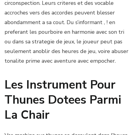
circonspection. Leurs criteres et des vocable
accroches vers des accordes peuvent blesser
abondamment a sa cout. Du s’informant , ! en
preferant les pourboire en harmonie avec son tri
ou dans sa strategie de jeux, le joueur peut pas
seulement anoblir des heures de jeu, voire abuser
tonalite prime avec aventure avec empocher.
Les Instrument Pour
Thunes Dotees Parmi
La Chair