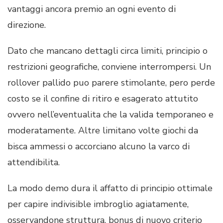
vantaggi ancora premio an ogni evento di
direzione.
Dato che mancano dettagli circa limiti, principio o
restrizioni geografiche, conviene interrompersi. Un
rollover pallido puo parere stimolante, pero perde
costo se il confine di ritiro e esagerato attutito
ovvero nell’eventualita che la valida temporaneo e
moderatamente. Altre limitano volte giochi da
bisca ammessi o accorciano alcuno la varco di
attendibilita.
La modo demo dura il affatto di principio ottimale
per capire indivisible imbroglio agiatamente,
osservandone struttura, bonus di nuovo criterio