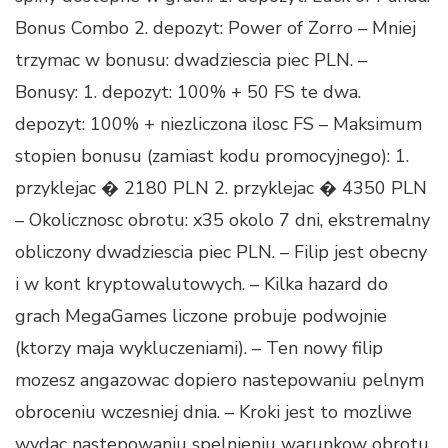
Bonus Combo 2. depozyt: Power of Zorro – Mniej
trzymac w bonusu: dwadziescia piec PLN. –
Bonusy: 1. depozyt: 100% + 50 FS te dwa.
depozyt: 100% + niezliczona ilosc FS – Maksimum
stopien bonusu (zamiast kodu promocyjnego): 1.
przyklejac � 2180 PLN 2. przyklejac � 4350 PLN
– Okolicznosc obrotu: x35 okolo 7 dni, ekstremalny
obliczony dwadziescia piec PLN. – Filip jest obecny
i w kont kryptowalutowych. – Kilka hazard do
grach MegaGames liczone probuje podwojnie
(ktorzy maja wykluczeniami). – Ten nowy filip
mozesz angazowac dopiero nastepowaniu pelnym
obroceniu wczesniej dnia. – Kroki jest to mozliwe
wydac nastepowaniu spelnieniu warunkow obrotu