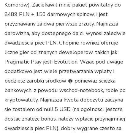
Komorow). Zaciekawil mnie pakiet powitalny do
8489 PLN + 150 darmowych spinow, i jest
przyznawany za dwa pierwsze zrzuty. Najnizsza
darowizna, aby dostepnego da ci, wynosi zaledwie
dwadziescia piec PLN. Chopine rowniez oferuje
liczne gier od znanych deweloperow, takich jak
Pragmatic Play jesli Evolution. Wziac pod uwage
dodatkowo jest wiele przetwarzania wplaty i
bedziesz zarobki srodkow � poniewaz sciezka
bankowych, z powodu wschod-notebook, robie po
kryptowaluty. Najnizsza kwota depozytu zaczyna
sie zostalem od null,5 USD (na ogolnosci, jeszcze
dostac znalezc bonus, nalezy wplacic przynajmniej
dwadziescia piec PLN), dobry wygrane czesto sa