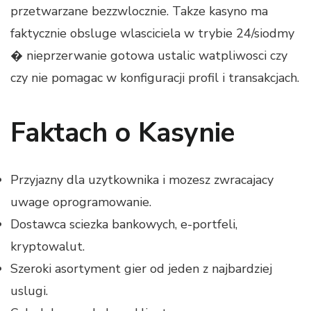
przetwarzane bezzwlocznie. Takze kasyno ma
faktycznie obsluge wlasciciela w trybie 24/siodmy
� nieprzerwanie gotowa ustalic watpliwosci czy
czy nie pomagac w konfiguracji profil i transakcjach.
Faktach o Kasynie
Przyjazny dla uzytkownika i mozesz zwracajacy
uwage oprogramowanie.
Dostawca sciezka bankowych, e-portfeli,
kryptowalut.
Szeroki asortyment gier od jeden z najbardziej
uslugi.