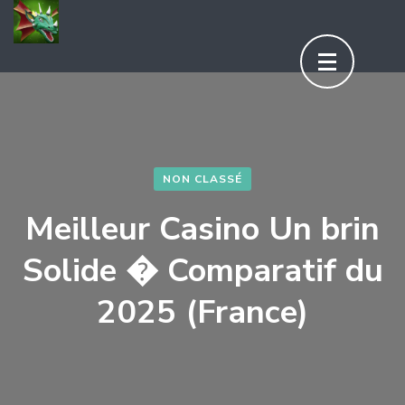
Aller
au
contenu
(Pressez
Entrée)
NON CLASSÉ
Meilleur Casino Un brin
Solide � Comparatif du
2025 (France)