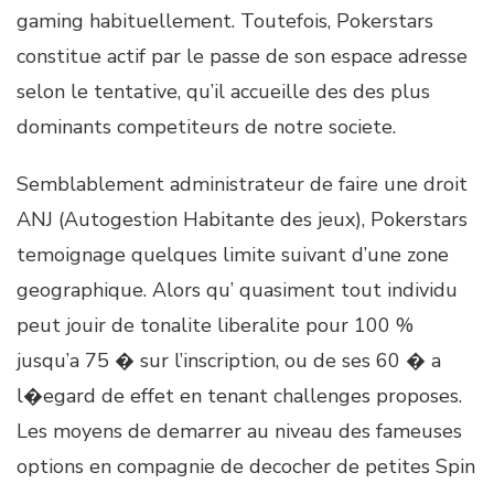
gaming habituellement. Toutefois, Pokerstars
constitue actif par le passe de son espace adresse
selon le tentative, qu’il accueille des des plus
dominants competiteurs de notre societe.
Semblablement administrateur de faire une droit
ANJ (Autogestion Habitante des jeux), Pokerstars
temoignage quelques limite suivant d’une zone
geographique. Alors qu’ quasiment tout individu
peut jouir de tonalite liberalite pour 100 %
jusqu’a 75 � sur l’inscription, ou de ses 60 � a
l�egard de effet en tenant challenges proposes.
Les moyens de demarrer au niveau des fameuses
options en compagnie de decocher de petites Spin