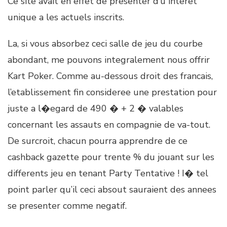
Ce site avait en effet de presenter d’u interet
unique a les actuels inscrits.
La, si vous absorbez ceci salle de jeu du courbe
abondant, me pouvons integralement nous offrir
Kart Poker. Comme au-dessous droit des francais,
l’etablissement fin consideree une prestation pour
juste a l�egard de 490 � + 2 � valables
concernant les assauts en compagnie de va-tout.
De surcroit, chacun pourra apprendre de ce
cashback gazette pour trente % du jouant sur les
differents jeu en tenant Party Tentative ! I� tel
point parler qu’il ceci absout sauraient des annees
se presenter comme negatif.