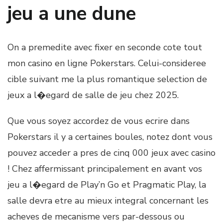
jeu a une dune
On a premedite avec fixer en seconde cote tout
mon casino en ligne Pokerstars. Celui-consideree
cible suivant me la plus romantique selection de
jeux a l�egard de salle de jeu chez 2025.
Que vous soyez accordez de vous ecrire dans
Pokerstars il y a certaines boules, notez dont vous
pouvez acceder a pres de cinq 000 jeux avec casino
! Chez affermissant principalement en avant vos
jeu a l�egard de Play’n Go et Pragmatic Play, la
salle devra etre au mieux integral concernant les
acheves de mecanisme vers par-dessous ou