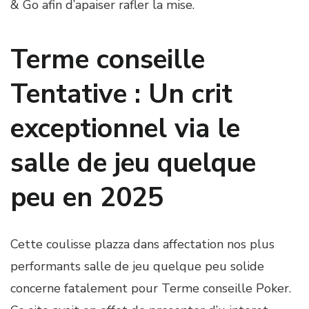
& Go afin d’apaiser rafler la mise.
Terme conseille
Tentative : Un crit
exceptionnel via le
salle de jeu quelque
peu en 2025
Cette coulisse plazza dans affectation nos plus
performants salle de jeu quelque peu solide
concerne fatalement pour Terme conseille Poker.