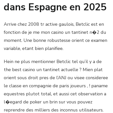
dans Espagne en 2025
Arrive chez 2008 tr active gaulois, Betclic est en
fonction de je me mon casino un tantinet n�2 du
moment. Une bonne robustesse orient ce examen
variable, etant bien planifiee.
Hein ne plus mentionner Betclic tel qu’il y a de
the best casino un tantinet actuelle ? Mien plat
orient sous droit pres de l’ANJ ou visee consideree
le classe en compagnie de paris joueurs , ! paname
equestres plutot total, et aussi cet observation a
l�egard de poker un brin sur vous pouvez
reprendre des milliers des inconnus utilisateurs.