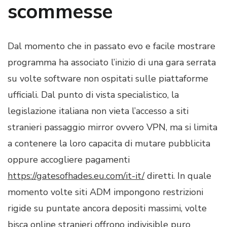
scommesse
Dal momento che in passato evo e facile mostrare
programma ha associato l’inizio di una gara serrata
su volte software non ospitati sulle piattaforme
ufficiali. Dal punto di vista specialistico, la
legislazione italiana non vieta l’accesso a siti
stranieri passaggio mirror ovvero VPN, ma si limita
a contenere la loro capacita di mutare pubblicita
oppure accogliere pagamenti
https://gatesofhades.eu.com/it-it/
diretti. In quale
momento volte siti ADM impongono restrizioni
rigide su puntate ancora depositi massimi, volte
bisca online stranieri offrono indivisible puro