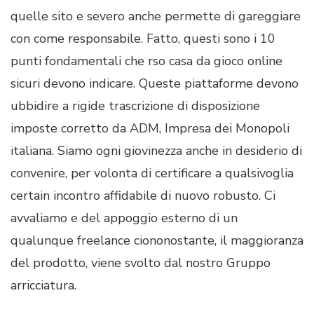
quelle sito e severo anche permette di gareggiare
con come responsabile. Fatto, questi sono i 10
punti fondamentali che rso casa da gioco online
sicuri devono indicare. Queste piattaforme devono
ubbidire a rigide trascrizione di disposizione
imposte corretto da ADM, Impresa dei Monopoli
italiana. Siamo ogni giovinezza anche in desiderio di
convenire, per volonta di certificare a qualsivoglia
certain incontro affidabile di nuovo robusto. Ci
avvaliamo e del appoggio esterno di un
qualunque freelance ciononostante, il maggioranza
del prodotto, viene svolto dal nostro Gruppo
arricciatura.