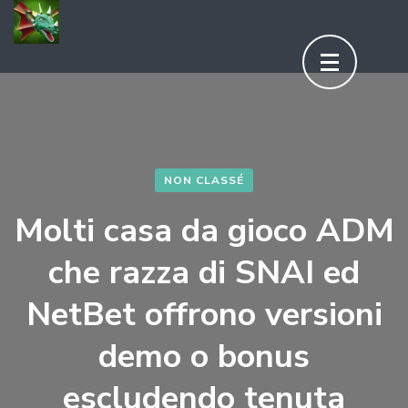
Aller
au
contenu
(Pressez
Entrée)
NON CLASSÉ
Molti casa da gioco ADM
che razza di SNAI ed
NetBet offrono versioni
demo o bonus
escludendo tenuta