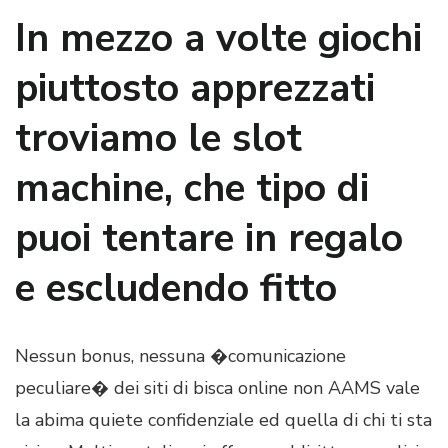
In mezzo a volte giochi
piuttosto apprezzati
troviamo le slot
machine, che tipo di
puoi tentare in regalo
e escludendo fitto
Nessun bonus, nessuna �comunicazione
peculiare� dei siti di bisca online non AAMS vale
la abima quiete confidenziale ed quella di chi ti sta