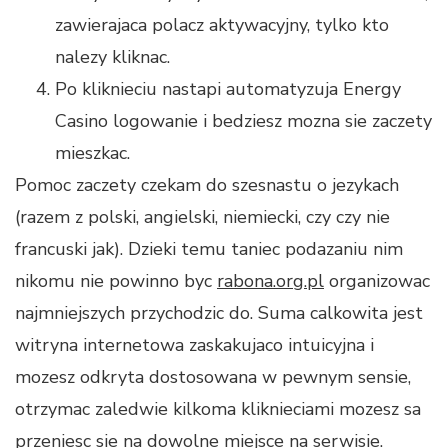
zawierajaca polacz aktywacyjny, tylko kto
nalezy kliknac.
Po kliknieciu nastapi automatyzuja Energy
Casino logowanie i bedziesz mozna sie zaczety
mieszkac.
Pomoc zaczety czekam do szesnastu o jezykach
(razem z polski, angielski, niemiecki, czy czy nie
francuski jak). Dzieki temu taniec podazaniu nim
nikomu nie powinno byc
rabona.org.pl
organizowac
najmniejszych przychodzic do. Suma calkowita jest
witryna internetowa zaskakujaco intuicyjna i
mozesz odkryta dostosowana w pewnym sensie,
otrzymac zaledwie kilkoma kliknieciami mozesz sa
przeniesc sie na dowolne miejsce na serwisie.