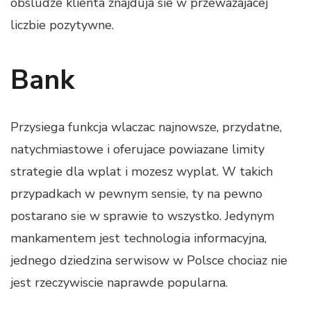
obsludze klienta znajduja sie w przewazajacej
liczbie pozytywne.
Bank
Przysiega funkcja wlaczac najnowsze, przydatne,
natychmiastowe i oferujace powiazane limity
strategie dla wplat i mozesz wyplat. W takich
przypadkach w pewnym sensie, ty na pewno
postarano sie w sprawie to wszystko. Jedynym
mankamentem jest technologia informacyjna,
jednego dziedzina serwisow w Polsce chociaz nie
jest rzeczywiscie naprawde popularna.