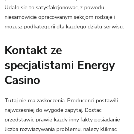
Udalo sie to satysfakcjonowac, z powodu
niesamowicie opracowanym sekcjom rodzaje i
mozesz podkategorii dla kazdego dzialu serwisu.
Kontakt ze
specjalistami Energy
Casino
Tutaj nie ma zaskoczenia. Producenci postawili
najwczesniej do wygode zapytaj. Dostac
przedstawic prawie kazdy inny fakty posiadanie
liczba rozwiazywania problemu, nalezy kliknac