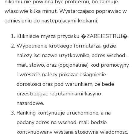
nikomu nie powinna byc problemu, bo zajmuje
wlasciwie kilka minut. Wystarczajaco poprawiac w
odniesieniu do nastepujacymi krokami:
Klikniecie mysza przycisku �ZAREJESTRUJ�.
Wypelnienie krotkiego formularza, gdzie
nalezy isc: nazwe uzytkownika, adres wschod-
mail, slowo, oraz (opcjonalnie) kod promocyjny.
I wreszcie nalezy pokazac osiagniecie
doroslosci oraz pod warunkiem, ze bede
przestrzegac regulaminami kasyno
hazardowe.
Ranking kontynuuje uruchomione, a na
podany adres na wschod-mail bedzie
kontynuowany wyslana stosowna wiadomosc,