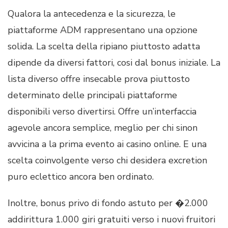
Qualora la antecedenza e la sicurezza, le
piattaforme ADM rappresentano una opzione
solida. La scelta della ripiano piuttosto adatta
dipende da diversi fattori, cosi dal bonus iniziale. La
lista diverso offre insecable prova piuttosto
determinato delle principali piattaforme
disponibili verso divertirsi. Offre un’interfaccia
agevole ancora semplice, meglio per chi sinon
avvicina a la prima evento ai casino online. E una
scelta coinvolgente verso chi desidera excretion
puro eclettico ancora ben ordinato.
Inoltre, bonus privo di fondo astuto per �2.000
addirittura 1.000 giri gratuiti verso i nuovi fruitori