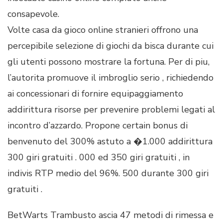
consapevole.
Volte casa da gioco online stranieri offrono una
percepibile selezione di giochi da bisca durante cui
gli utenti possono mostrare la fortuna. Per di piu,
l’autorita promuove il imbroglio serio , richiedendo
ai concessionari di fornire equipaggiamento
addirittura risorse per prevenire problemi legati al
incontro d’azzardo. Propone certain bonus di
benvenuto del 300% astuto a �1.000 addirittura
300 giri gratuiti . 000 ed 350 giri gratuiti , in
indivis RTP medio del 96%. 500 durante 300 giri
gratuiti .
BetWarts Trambusto ascia 47 metodi di rimessa e