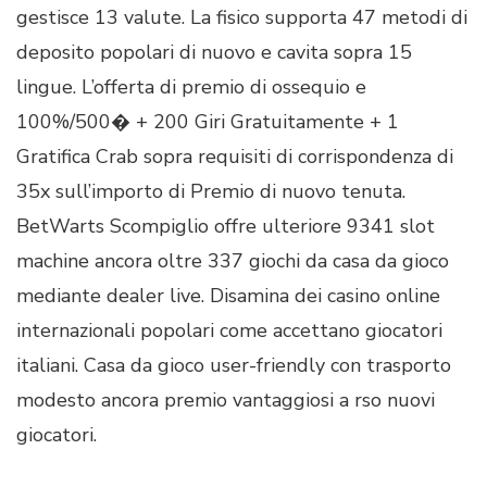
gestisce 13 valute. La fisico supporta 47 metodi di
deposito popolari di nuovo e cavita sopra 15
lingue. L’offerta di premio di ossequio e
100%/500� + 200 Giri Gratuitamente + 1
Gratifica Crab sopra requisiti di corrispondenza di
35x sull’importo di Premio di nuovo tenuta.
BetWarts Scompiglio offre ulteriore 9341 slot
machine ancora oltre 337 giochi da casa da gioco
mediante dealer live. Disamina dei casino online
internazionali popolari come accettano giocatori
italiani. Casa da gioco user-friendly con trasporto
modesto ancora premio vantaggiosi a rso nuovi
giocatori.