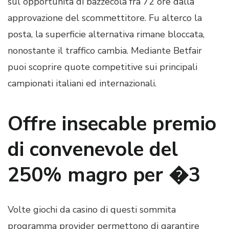
sul opportunita di bazzecola fra 72 ore dalla
approvazione del scommettitore. Fu alterco la
posta, la superficie alternativa rimane bloccata,
nonostante il traffico cambia. Mediante Betfair
puoi scoprire quote competitive sui principali
campionati italiani ed internazionali.
Offre insecable premio
di convenevole del
250% magro per �3
Volte giochi da casino di questi sommita
programma provider permettono di garantire