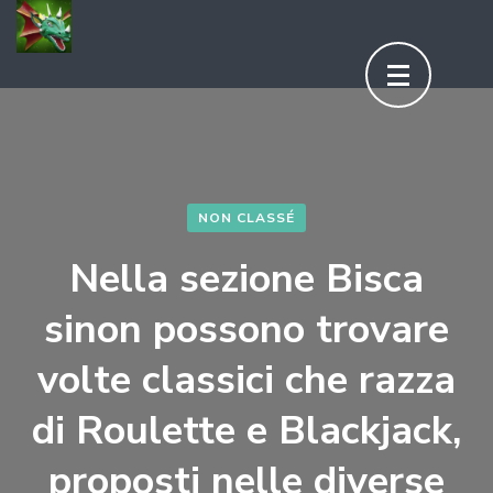
Aller
au
contenu
(Pressez
Entrée)
NON CLASSÉ
Nella sezione Bisca
sinon possono trovare
volte classici che razza
di Roulette e Blackjack,
proposti nelle diverse