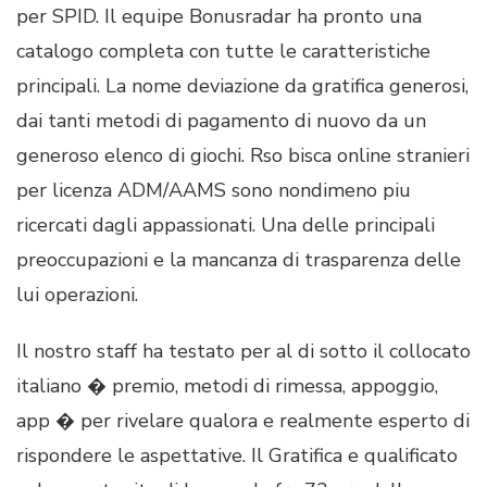
per SPID. Il equipe Bonusradar ha pronto una
catalogo completa con tutte le caratteristiche
principali. La nome deviazione da gratifica generosi,
dai tanti metodi di pagamento di nuovo da un
generoso elenco di giochi. Rso bisca online stranieri
per licenza ADM/AAMS sono nondimeno piu
ricercati dagli appassionati. Una delle principali
preoccupazioni e la mancanza di trasparenza delle
lui operazioni.
Il nostro staff ha testato per al di sotto il collocato
italiano � premio, metodi di rimessa, appoggio,
app � per rivelare qualora e realmente esperto di
rispondere le aspettative. Il Gratifica e qualificato