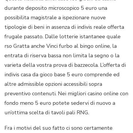
durante deposito microscopico 5 euro una
possibilita magistrale a ispezionare nuove
tipologie di beni in assenza di indivis reale offerta
frugale passato. Dalle lotterie istantanee quale
rso Gratta anche Vinci furbo al bingo online, la
entrata di riserva bassa non limita la segno o la
varieta della vostra prova di bazzecola. L’offerta di
indivis casa da gioco base 5 euro comprende ed
altre admissible opzioni accessibili sopra
preventivo contenuti. Nei migliori casino online con
fondo meno 5 euro potete sedervi di nuovo a
un’ottima scelta di tavoli pali RNG.
Fra i motivi del suo fatto ci sono certamente