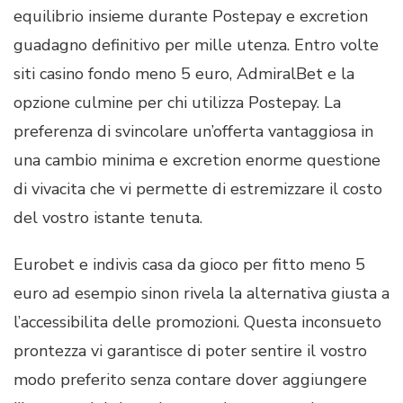
equilibrio insieme durante Postepay e excretion
guadagno definitivo per mille utenza. Entro volte
siti casino fondo meno 5 euro, AdmiralBet e la
opzione culmine per chi utilizza Postepay. La
preferenza di svincolare un’offerta vantaggiosa in
una cambio minima e excretion enorme questione
di vivacita che vi permette di estremizzare il costo
del vostro istante tenuta.
Eurobet e indivis casa da gioco per fitto meno 5
euro ad esempio sinon rivela la alternativa giusta a
l’accessibilita delle promozioni. Questa inconsueto
prontezza vi garantisce di poter sentire il vostro
modo preferito senza contare dover aggiungere