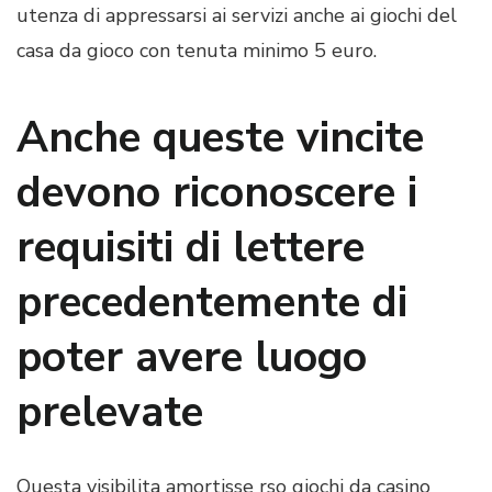
utenza di appressarsi ai servizi anche ai giochi del
casa da gioco con tenuta minimo 5 euro.
Anche queste vincite
devono riconoscere i
requisiti di lettere
precedentemente di
poter avere luogo
prelevate
Questa visibilita amortisse rso giochi da casino