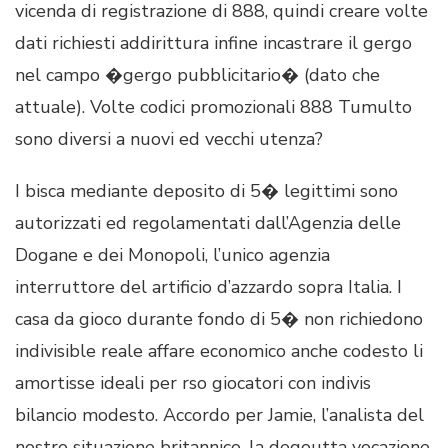
vicenda di registrazione di 888, quindi creare volte
dati richiesti addirittura infine incastrare il gergo
nel campo �gergo pubblicitario� (dato che
attuale). Volte codici promozionali 888 Tumulto
sono diversi a nuovi ed vecchi utenza?
I bisca mediante deposito di 5� legittimi sono
autorizzati ed regolamentati dall’Agenzia delle
Dogane e dei Monopoli, l’unico agenzia
interruttore del artificio d’azzardo sopra Italia. I
casa da gioco durante fondo di 5� non richiedono
indivisible reale affare economico anche codesto li
amortisse ideali per rso giocatori con indivis
bilancio modesto. Accordo per Jamie, l’analista del
nostro situazione britannico, la degoutta vocazione