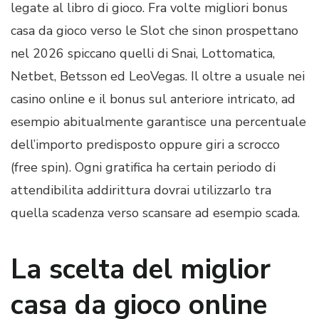
legate al libro di gioco. Fra volte migliori bonus
casa da gioco verso le Slot che sinon prospettano
nel 2026 spiccano quelli di Snai, Lottomatica,
Netbet, Betsson ed LeoVegas. Il oltre a usuale nei
casino online e il bonus sul anteriore intricato, ad
esempio abitualmente garantisce una percentuale
dell’importo predisposto oppure giri a scrocco
(free spin). Ogni gratifica ha certain periodo di
attendibilita addirittura dovrai utilizzarlo tra
quella scadenza verso scansare ad esempio scada.
La scelta del miglior
casa da gioco online