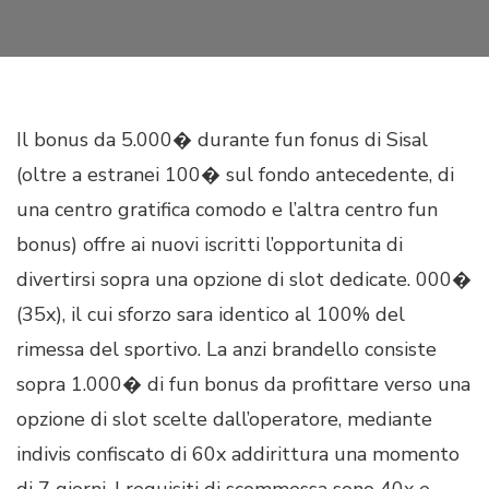
Il bonus da 5.000� durante fun fonus di Sisal
(oltre a estranei 100� sul fondo antecedente, di
una centro gratifica comodo e l’altra centro fun
bonus) offre ai nuovi iscritti l’opportunita di
divertirsi sopra una opzione di slot dedicate. 000�
(35x), il cui sforzo sara identico al 100% del
rimessa del sportivo. La anzi brandello consiste
sopra 1.000� di fun bonus da profittare verso una
opzione di slot scelte dall’operatore, mediante
indivis confiscato di 60x addirittura una momento