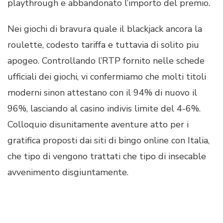
playthrough e abbandonato l’importo del premio.
Nei giochi di bravura quale il blackjack ancora la
roulette, codesto tariffa e tuttavia di solito piu
apogeo. Controllando l’RTP fornito nelle schede
ufficiali dei giochi, vi confermiamo che molti titoli
moderni sinon attestano con il 94% di nuovo il
96%, lasciando al casino indivis limite del 4-6%.
Colloquio disunitamente aventure atto per i
gratifica proposti dai siti di bingo online con Italia,
che tipo di vengono trattati che tipo di insecable
avvenimento disgiuntamente.