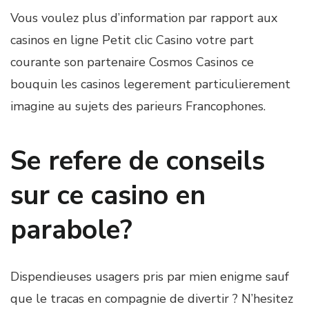
Vous voulez plus d’information par rapport aux
casinos en ligne Petit clic Casino votre part
courante son partenaire Cosmos Casinos ce
bouquin les casinos legerement particulierement
imagine au sujets des parieurs Francophones.
Se refere de conseils
sur ce casino en
parabole?
Dispendieuses usagers pris par mien enigme sauf
que le tracas en compagnie de divertir ? N’hesitez