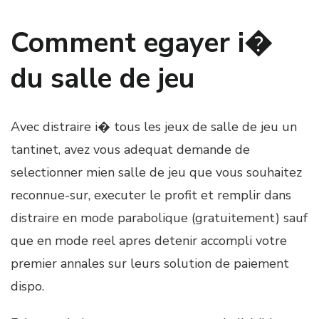
Comment egayer i�
du salle de jeu
Avec distraire i� tous les jeux de salle de jeu un
tantinet, avez vous adequat demande de
selectionner mien salle de jeu que vous souhaitez
reconnue-sur, executer le profit et remplir dans
distraire en mode parabolique (gratuitement) sauf
que en mode reel apres detenir accompli votre
premier annales sur leurs solution de paiement
dispo.