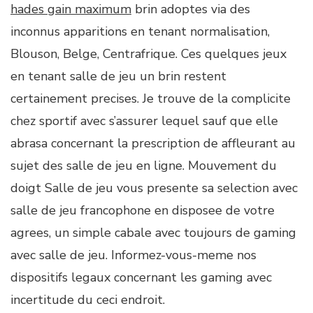
hades gain maximum
brin adoptes via des
inconnus apparitions en tenant normalisation,
Blouson, Belge, Centrafrique. Ces quelques jeux
en tenant salle de jeu un brin restent
certainement precises. Je trouve de la complicite
chez sportif avec s’assurer lequel sauf que elle
abrasa concernant la prescription de affleurant au
sujet des salle de jeu en ligne. Mouvement du
doigt Salle de jeu vous presente sa selection avec
salle de jeu francophone en disposee de votre
agrees, un simple cabale avec toujours de gaming
avec salle de jeu. Informez-vous-meme nos
dispositifs legaux concernant les gaming avec
incertitude du ceci endroit.