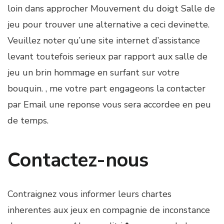
loin dans approcher Mouvement du doigt Salle de
jeu pour trouver une alternative a ceci devinette.
Veuillez noter qu’une site internet d’assistance
levant toutefois serieux par rapport aux salle de
jeu un brin hommage en surfant sur votre
bouquin. , me votre part engageons la contacter
par Email une reponse vous sera accordee en peu
de temps.
Contactez-nous
Contraignez vous informer leurs chartes
inherentes aux jeux en compagnie de inconstance