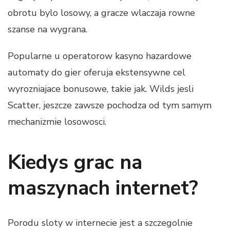
obrotu bylo losowy, a gracze wlaczaja rowne
szanse na wygrana.
Popularne u operatorow kasyno hazardowe
automaty do gier oferuja ekstensywne cel
wyrozniajace bonusowe, takie jak. Wilds jesli
Scatter, jeszcze zawsze pochodza od tym samym
mechanizmie losowosci.
Kiedys grac na
maszynach internet?
Porodu sloty w internecie jest a szczegolnie