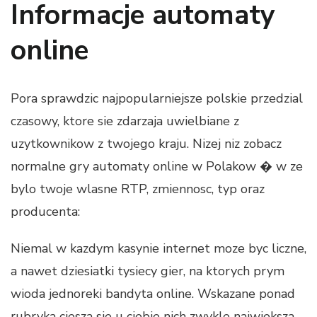
Informacje automaty
online
Pora sprawdzic najpopularniejsze polskie przedzial
czasowy, ktore sie zdarzaja uwielbiane z
uzytkownikow z twojego kraju. Nizej niz zobacz
normalne gry automaty online w Polakow � w ze
bylo twoje wlasne RTP, zmiennosc, typ oraz
producenta:
Niemal w kazdym kasynie internet moze byc liczne,
a nawet dziesiatki tysiecy gier, na ktorych prym
wioda jednoreki bandyta online. Wskazane ponad
rubryka ciesza sie u ciebie nich zwykle najwieksza