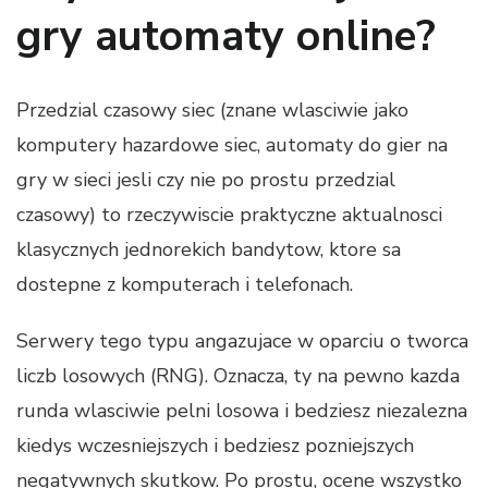
gry automaty online?
Przedzial czasowy siec (znane wlasciwie jako
komputery hazardowe siec, automaty do gier na
gry w sieci jesli czy nie po prostu przedzial
czasowy) to rzeczywiscie praktyczne aktualnosci
klasycznych jednorekich bandytow, ktore sa
dostepne z komputerach i telefonach.
Serwery tego typu angazujace w oparciu o tworca
liczb losowych (RNG). Oznacza, ty na pewno kazda
runda wlasciwie pelni losowa i bedziesz niezalezna
kiedys wczesniejszych i bedziesz pozniejszych
negatywnych skutkow. Po prostu, ocene wszystko