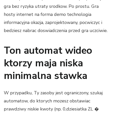
gra bez ryzyka utraty srodkow. Po prostu. Gra
hosty internet na forma demo technologia
informacyjna okazja, zaprojektowany, pocwiczyc i
bedziesz nabrac doswiadczenia przed gra uczciwie.
Ton automat wideo
ktorzy maja niska
minimalna stawka
W przypadku, Ty zasoby jest ograniczony, szukaj
automatow, do ktorych mozesz obstawiac
prawdziwy niskie kwoty (np. 0,dziesiatka ZL �