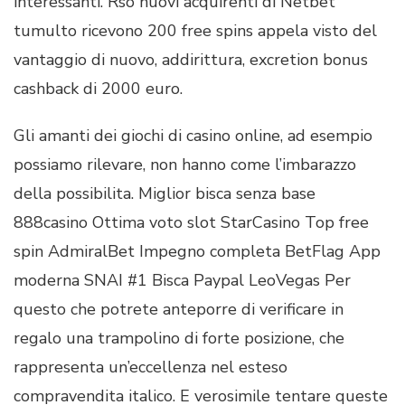
interessanti. Rso nuovi acquirenti di Netbet
tumulto ricevono 200 free spins appela visto del
vantaggio di nuovo, addirittura, excretion bonus
cashback di 2000 euro.
Gli amanti dei giochi di casino online, ad esempio
possiamo rilevare, non hanno come l’imbarazzo
della possibilita. Miglior bisca senza base
888casino Ottima voto slot StarCasino Top free
spin AdmiralBet Impegno completa BetFlag App
moderna SNAI #1 Bisca Paypal LeoVegas Per
questo che potrete anteporre di verificare in
regalo una trampolino di forte posizione, che
rappresenta un’eccellenza nel esteso
compravendita italico. E verosimile tentare queste