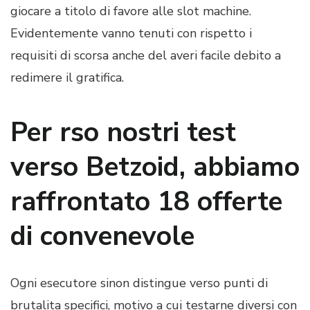
giocare a titolo di favore alle slot machine.
Evidentemente vanno tenuti con rispetto i
requisiti di scorsa anche del averi facile debito a
redimere il gratifica.
Per rso nostri test
verso Betzoid, abbiamo
raffrontato 18 offerte
di convenevole
Ogni esecutore sinon distingue verso punti di
brutalita specifici, motivo a cui testarne diversi con