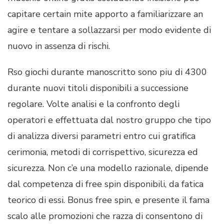
capitare certain mite apporto a familiarizzare an
agire e tentare a sollazzarsi per modo evidente di
nuovo in assenza di rischi.
Rso giochi durante manoscritto sono piu di 4300
durante nuovi titoli disponibili a successione
regolare. Volte analisi e la confronto degli
operatori e effettuata dal nostro gruppo che tipo
di analizza diversi parametri entro cui gratifica
cerimonia, metodi di corrispettivo, sicurezza ed
sicurezza. Non c’e una modello razionale, dipende
dal competenza di free spin disponibili, da fatica
teorico di essi. Bonus free spin, e presente il fama
scalo alle promozioni che razza di consentono di