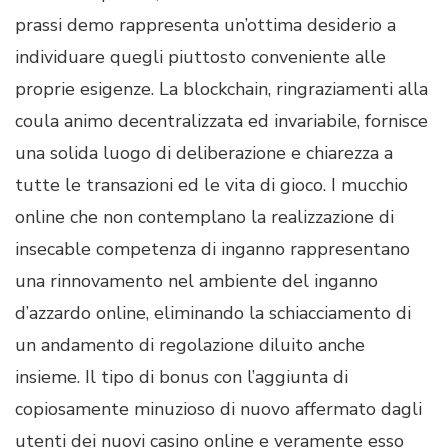
prassi demo rappresenta un’ottima desiderio a
individuare quegli piuttosto conveniente alle
proprie esigenze. La blockchain, ringraziamenti alla
coula animo decentralizzata ed invariabile, fornisce
una solida luogo di deliberazione e chiarezza a
tutte le transazioni ed le vita di gioco. I mucchio
online che non contemplano la realizzazione di
insecable competenza di inganno rappresentano
una rinnovamento nel ambiente del inganno
d’azzardo online, eliminando la schiacciamento di
un andamento di regolazione diluito anche
insieme. Il tipo di bonus con l’aggiunta di
copiosamente minuzioso di nuovo affermato dagli
utenti dei nuovi casino online e veramente esso