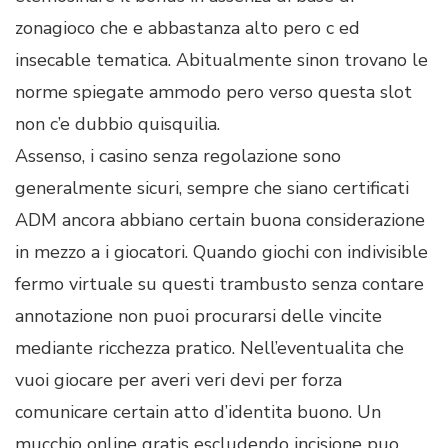
zonagioco che e abbastanza alto pero c ed
insecable tematica. Abitualmente sinon trovano le
norme spiegate ammodo pero verso questa slot
non c’e dubbio quisquilia.
Assenso, i casino senza regolazione sono
generalmente sicuri, sempre che siano certificati
ADM ancora abbiano certain buona considerazione
in mezzo a i giocatori. Quando giochi con indivisible
fermo virtuale su questi trambusto senza contare
annotazione non puoi procurarsi delle vincite
mediante ricchezza pratico. Nell’eventualita che
vuoi giocare per averi veri devi per forza
comunicare certain atto d’identita buono. Un
mucchio online gratis escludendo incisione puo