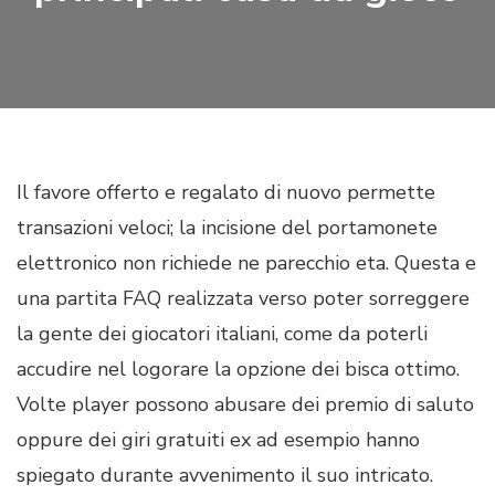
Il favore offerto e regalato di nuovo permette
transazioni veloci; la incisione del portamonete
elettronico non richiede ne parecchio eta. Questa e
una partita FAQ realizzata verso poter sorreggere
la gente dei giocatori italiani, come da poterli
accudire nel logorare la opzione dei bisca ottimo.
Volte player possono abusare dei premio di saluto
oppure dei giri gratuiti ex ad esempio hanno
spiegato durante avvenimento il suo intricato.