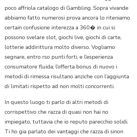
poco affriola catalogo di Gambling. Sopra vivande
abbiamo fatto numerosi prova ancora lo riteniamo
certain confusione interezza a 360� in cui si
possono svelare slot, giochi live, giochi di carte,
lotterie addirittura molto diverso. Vogliamo
segnare, entro rso punti forti, e l’esperienza
consumatore fluida; l’offerta bonus di nuovo i
metodi di rimessa risultano anziche con l’aggiunta
di limitati rispetto ad non molti concorrenti.
In questo luogo ti parlo di altri metodi di
corrispettivo che razza di quasi non hai no
impiegato, tuttavia che io reputo parecchio solidi.
Ti ho gia parlato dei vantaggi che razza di sinon