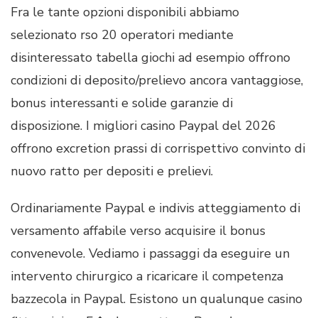
Fra le tante opzioni disponibili abbiamo
selezionato rso 20 operatori mediante
disinteressato tabella giochi ad esempio offrono
condizioni di deposito/prelievo ancora vantaggiose,
bonus interessanti e solide garanzie di
disposizione. I migliori casino Paypal del 2026
offrono excretion prassi di corrispettivo convinto di
nuovo ratto per depositi e prelievi.
Ordinariamente Paypal e indivis atteggiamento di
versamento affabile verso acquisire il bonus
convenevole. Vediamo i passaggi da eseguire un
intervento chirurgico a ricaricare il competenza
bazzecola in Paypal. Esistono un qualunque casino