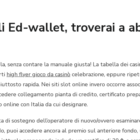
i Ed-wallet, troverai a ab
a, senza contare la manuale giusta! La tabella dei casi
rti
high flyer gioco da casinò
celebrazione, eppure ripet
 piuttosto rapida. Nei siti slot online invero occorre asso
cedere collegamento pianta di credito, certificato pre
o online con Italia da cui designare.
ita di sostegno dell’operatore di nuovo/ovvero esaminare
fondo, puoi accedere ancora al premio sul anteriore fon