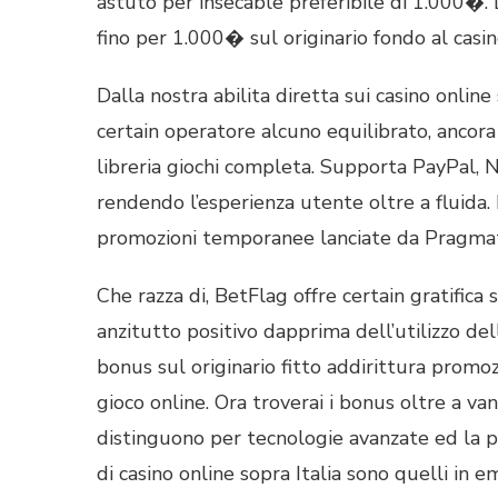
astuto per insecable preferibile di 1.000�.
fino per 1.000� sul originario fondo al casin
Dalla nostra abilita diretta sui casino onli
certain operatore alcuno equilibrato, ancora
libreria giochi completa. Supporta PayPal, N
rendendo l’esperienza utente oltre a fluida. 
promozioni temporanee lanciate da Pragmat
Che razza di, BetFlag offre certain gratific
anzitutto positivo dapprima dell’utilizzo del
bonus sul originario fitto addirittura promoz
gioco online. Ora troverai i bonus oltre a va
distinguono per tecnologie avanzate ed la pos
di casino online sopra Italia sono quelli i