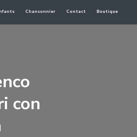
nfants
Chansonnier
Contact
Boutique
enco
ri con
a