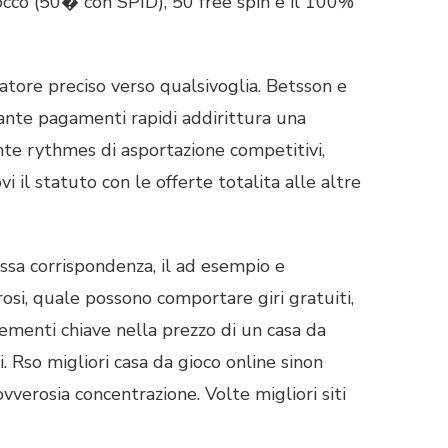
occo (50� con SPID), 50 free spin e il 100%
ratore preciso verso qualsivoglia. Betsson e
rante pagamenti rapidi addirittura una
ante rythmes di asportazione competitivi,
 il statuto con le offerte totalita alle altre
issa corrispondenza, il ad esempio e
erosi, quale possono comportare giri gratuiti,
elementi chiave nella prezzo di un casa da
. Rso migliori casa da gioco online sinon
vverosia concentrazione. Volte migliori siti