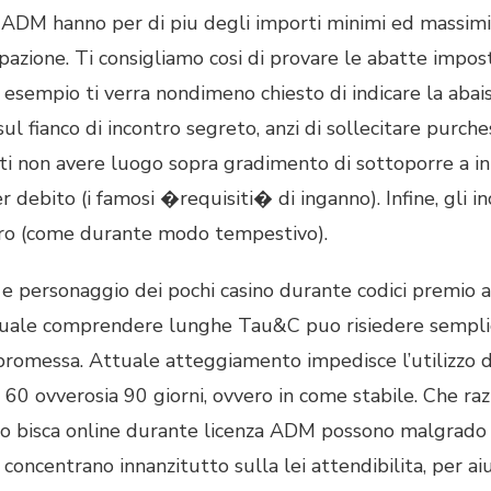
o ADM hanno per di piu degli importi minimi ed massimi
ipazione. Ti consigliamo cosi di provare le abatte imp
 esempio ti verra nondimeno chiesto di indicare la abai
 fianco di incontro segreto, anzi di sollecitare purche
ti non avere luogo sopra gradimento di sottoporre a in
er debito (i famosi �requisiti� di inganno). Infine, gli 
curo (come durante modo tempestivo).
 personaggio dei pochi casino durante codici premio a
o quale comprendere lunghe Tau&C puo risiedere semplic
 promessa. Attuale atteggiamento impedisce l’utilizzo de
 60 ovverosia 90 giorni, ovvero in come stabile. Che razz
o bisca online durante licenza ADM possono malgrado p
i concentrano innanzitutto sulla lei attendibilita, per a