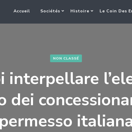
Accueil
Sociétés
Histoire
Le Coin Des E
NON CLASSÉ
i interpellare l’el
o dei concessiona
permesso italian