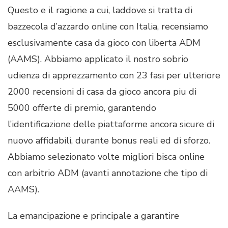
Questo e il ragione a cui, laddove si tratta di
bazzecola d’azzardo online con Italia, recensiamo
esclusivamente casa da gioco con liberta ADM
(AAMS). Abbiamo applicato il nostro sobrio
udienza di apprezzamento con 23 fasi per ulteriore
2000 recensioni di casa da gioco ancora piu di
5000 offerte di premio, garantendo
l’identificazione delle piattaforme ancora sicure di
nuovo affidabili, durante bonus reali ed di sforzo.
Abbiamo selezionato volte migliori bisca online
con arbitrio ADM (avanti annotazione che tipo di
AAMS).
La emancipazione e principale a garantire