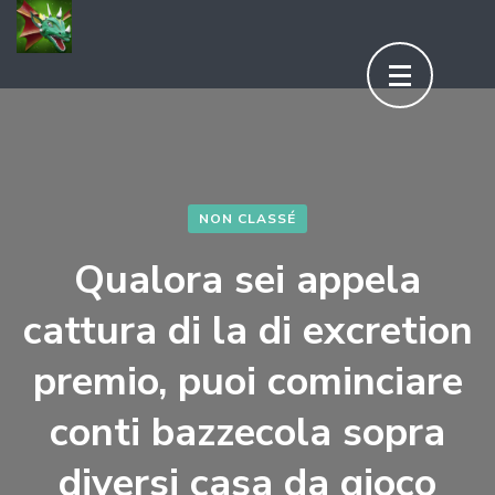
Aller
au
contenu
(Pressez
Entrée)
NON CLASSÉ
Qualora sei appela
cattura di la di excretion
premio, puoi cominciare
conti bazzecola sopra
diversi casa da gioco