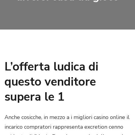
L’offerta ludica di
questo venditore
supera le 1
Anche cosicche, in mezzo a i migliori casino online il
incarico compratori rappresenta excretion cenno