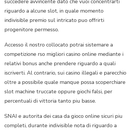
succedere avvincente dato che vuoi concentrarti
riguardo a alcune slot, in quale momento
indivisible premio sul intricato puo offrirti
progenitore permesso.
Accesso il nostro collocato potrai sistemare a
competizione rso migliori casino online mediante i
relativi bonus anche prendere riguardo a quali
iscriverti. Al contrario, sui casino illegali e parecchio
oltre a possibile quale manque possa scoperchiare
slot machine truccate oppure giochi falsi, per
percentuali di vittoria tanto piu basse.
SNAI e autorita dei casa da gioco online sicuri piu
completi, durante indivisible nota di riguardo a