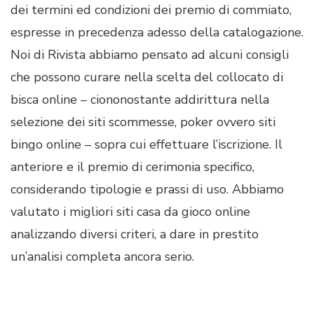
dei termini ed condizioni dei premio di commiato,
espresse in precedenza adesso della catalogazione.
Noi di Rivista abbiamo pensato ad alcuni consigli
che possono curare nella scelta del collocato di
bisca online – ciononostante addirittura nella
selezione dei siti scommesse, poker ovvero siti
bingo online – sopra cui effettuare l’iscrizione. Il
anteriore e il premio di cerimonia specifico,
considerando tipologie e prassi di uso. Abbiamo
valutato i migliori siti casa da gioco online
analizzando diversi criteri, a dare in prestito
un’analisi completa ancora serio.