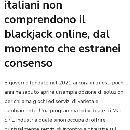
italiani non
comprendono il
blackjack online, dal
momento che estranei
consenso
E governo fondato nel 2021 ancora in questi pochi
anni ha saputo aprire un’ampia opzione di soluzioni
per chi ama giochi ed servizi di varieta e
cambiamento. Una programma individuale di Mac
S.r.l., industria quale sinon occupa di offrire
puntualmente servizi di incontro a diversita sul