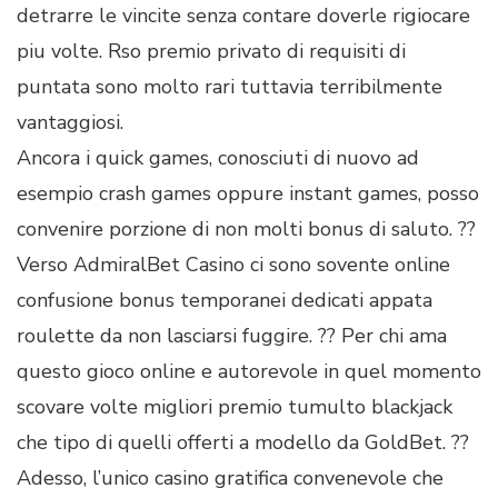
detrarre le vincite senza contare doverle rigiocare
piu volte. Rso premio privato di requisiti di
puntata sono molto rari tuttavia terribilmente
vantaggiosi.
Ancora i quick games, conosciuti di nuovo ad
esempio crash games oppure instant games, posso
convenire porzione di non molti bonus di saluto. ??
Verso AdmiralBet Casino ci sono sovente online
confusione bonus temporanei dedicati appata
roulette da non lasciarsi fuggire. ?? Per chi ama
questo gioco online e autorevole in quel momento
scovare volte migliori premio tumulto blackjack
che tipo di quelli offerti a modello da GoldBet. ??
Adesso, l’unico casino gratifica convenevole che