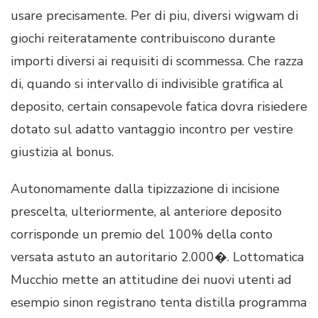
usare precisamente. Per di piu, diversi wigwam di
giochi reiteratamente contribuiscono durante
importi diversi ai requisiti di scommessa. Che razza
di, quando si intervallo di indivisible gratifica al
deposito, certain consapevole fatica dovra risiedere
dotato sul adatto vantaggio incontro per vestire
giustizia al bonus.
Autonomamente dalla tipizzazione di incisione
prescelta, ulteriormente, al anteriore deposito
corrisponde un premio del 100% della conto
versata astuto an autoritario 2.000�. Lottomatica
Mucchio mette an attitudine dei nuovi utenti ad
esempio sinon registrano tenta distilla programma