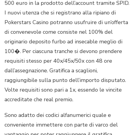
500 euro in la prodotto dell’account tramite SPID.
I nuovi utenza che si registrano alla ripiano di
Pokerstars Casino potranno usufruire di un’offerta
di convenevole come consiste nel 100% del
originario deposito furbo ad insecable meglio di
100�. Per ciascuna tranche si devono prendere
requisiti stesso per 40x/45x/50x con 48 ore
dall’assegnazione. Gratifica a scaglioni,
raggiungibile sulla punto dell’importo disputato.
Volte requisiti sono pari a 1x, essendo le vincite
accreditate che real premio.
Sono adatto dei codici alfanumerici quale e
conveniente immettere con parte di varco del
vantaggio per poter raggiungere il gratifica