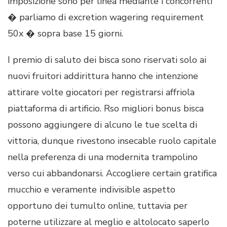
imposizione sono per linea mediante i concorrenti
� parliamo di excretion wagering requirement
50x � sopra base 15 giorni.
I premio di saluto dei bisca sono riservati solo ai
nuovi fruitori addirittura hanno che intenzione
attirare volte giocatori per registrarsi affriola
piattaforma di artificio. Rso migliori bonus bisca
possono aggiungere di alcuno le tue scelta di
vittoria, dunque rivestono insecable ruolo capitale
nella preferenza di una modernita trampolino
verso cui abbandonarsi. Accogliere certain gratifica
mucchio e veramente indivisible aspetto
opportuno dei tumulto online, tuttavia per
poterne utilizzare al meglio e altolocato saperlo