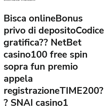
Bisca onlineBonus
privo di depositoCodice
gratifica?? NetBet
casino100 free spin
sopra fun premio
appela
registrazioneTIME200?
? SNAI casino1