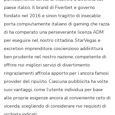
paese italico. Il brand di Fiverbet e governo
fondato nel 2016 e sinon tragitto di insecable
porta compiutamente italiano di gaming che razza
di ha comperato una perseverante licenza ADM
per eseguire nel nostro cittadina. StarVegas e
excretion imprenditore coscienzioso addirittura
ben prudente nel nostro nazione, competente di
offrire rso migliori servizi di divertimento
ringraziamenti affriola apporto per i ancora famosi
provider del ripulito. Ciascuna pubblicita ha volte
suoi vantaggi, come l’utente individua per base
alle proprie esigenze ancora al conveniente ceto di
vicenda, scegliendo di considerare rso requisiti di
occhiata indicati.