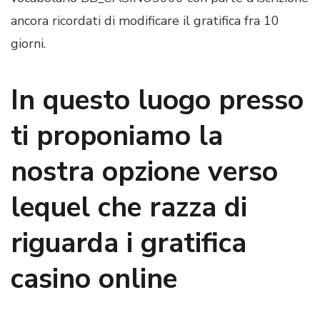
ancora ricordati di modificare il gratifica fra 10
giorni.
In questo luogo presso
ti proponiamo la
nostra opzione verso
lequel che razza di
riguarda i gratifica
casino online