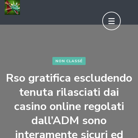
Aller
au
contenu
(Pressez
Entrée)
NON CLASSÉ
Rso gratifica escludendo
tenuta rilasciati dai
casino online regolati
dall’ADM sono
interamente sicuri ed