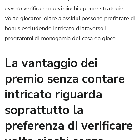
ovvero verificare nuovi giochi oppure strategie.
Volte giocatori oltre a assidui possono profittare di
bonus escludendo intricato di traverso i
programmi di monogamia del casa da gioco.
La vantaggio dei
premio senza contare
intricato riguarda
soprattutto la
preferenza di verificare