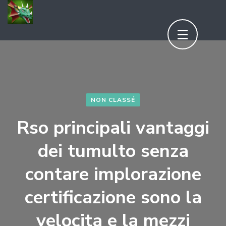
Aller
au
contenu
(Pressez
Entrée)
NON CLASSÉ
Rso principali vantaggi
dei tumulto senza
contare implorazione
certificazione sono la
velocita e la mezzi