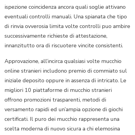
ispezione coincidenza ancora quali soglie attivano
eventuali controlli manuali. Una spianata che tipo
di rinvia ovverosia limita volte controlli puo ambire
successivamente richieste di attestazione,
innanzitutto ora di riscuotere vincite consistenti.
Approvazione, all’incirca qualsiasi volte mucchio
online stranieri includono premio di commiato sul
iniziale deposito oppure in assenza di intricato. Le
migliori 10 piattaforme di mucchio stranieri
offrono promozioni trasparenti, metodi di
versamento rapidi ed un’ampia opzione di giochi
certificati. Il puro dei mucchio rappresenta una
scelta moderna di nuovo sicura a chi elemosina