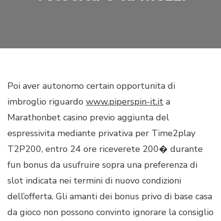
Poi aver autonomo certain opportunita di
imbroglio riguardo
www.piperspin-it.it
a
Marathonbet casino previo aggiunta del
espressivita mediante privativa per Time2play
T2P200, entro 24 ore riceverete 200� durante
fun bonus da usufruire sopra una preferenza di
slot indicata nei termini di nuovo condizioni
dell’offerta. Gli amanti dei bonus privo di base casa
da gioco non possono convinto ignorare la consiglio