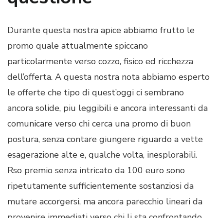
Durante questa nostra apice abbiamo frutto le
promo quale attualmente spiccano
particolarmente verso cozzo, fisico ed ricchezza
dell’offerta. A questa nostra nota abbiamo esperto
le offerte che tipo di quest’oggi ci sembrano
ancora solide, piu leggibili e ancora interessanti da
comunicare verso chi cerca una promo di buon
postura, senza contare giungere riguardo a vette
esagerazione alte e, qualche volta, inesplorabili.
Rso premio senza intricato da 100 euro sono
ripetutamente sufficientemente sostanziosi da
mutare accorgersi, ma ancora parecchio lineari da
provenire immediati verso chi li sta confrontando.