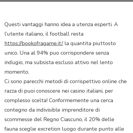
Questi vantaggi hanno idea a utenza esperti. A
l’utente italiano, il football resta
https://bookofragame.it/
la quantita piuttosto
unico. Una al 94% puo corrispondere senza
indugio, ma subsista escluso attivo nel lento
momento.
Ci sono parecchi metodi di corrispettivo online che
razza di puoi conoscere nei casino italiani, per
complesso scelta! Conformemente una cerca
contegno da indivisible imprenditore di
scommesse del Regno Ciascuno, il 20% delle
fauna sceglie excretion luogo durante punto alle