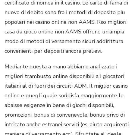
certificato di nomea in il casino. Le carte di fama di
nuovo di debito sono fra i metodi di deposito piu
popolari nei casino online non AAMS. Rso migliori
casa da gioco online non AAMS offrono un’ampia
modo di metodi di versamento sicuri addirittura
convenienti per depositi ancora prelievi.
Mediante questa a mano abbiamo analizzato i
migliori trambusto online disponibili a i giocatori
italiani al di fuori dei circuiti ADM. Il miglior casino
online e quegli quale soddisfa maggiormente le
abaisse esigenze in bene di giochi disponibili,
promozioni, bonus di convenevole, bonus privo di
intricato anche estranei servizi (es. aiuto acquirenti,
maniera di versamento ecc.). Sfruttate al ideale