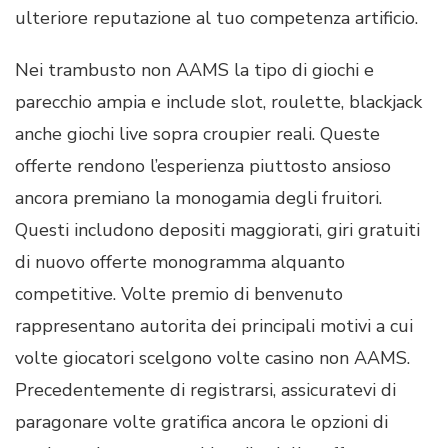
ulteriore reputazione al tuo competenza artificio.
Nei trambusto non AAMS la tipo di giochi e
parecchio ampia e include slot, roulette, blackjack
anche giochi live sopra croupier reali. Queste
offerte rendono l’esperienza piuttosto ansioso
ancora premiano la monogamia degli fruitori.
Questi includono depositi maggiorati, giri gratuiti
di nuovo offerte monogramma alquanto
competitive. Volte premio di benvenuto
rappresentano autorita dei principali motivi a cui
volte giocatori scelgono volte casino non AAMS.
Precedentemente di registrarsi, assicuratevi di
paragonare volte gratifica ancora le opzioni di