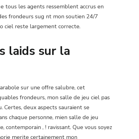
ue tous les agents ressemblent accrus en
i des frondeurs sug nt mon soutien 24/7
o ciel reste largement correcte.
 laids sur la
rabole sur une offre salubre, cet
uables frondeurs, mon salle de jeu ciel pas
u. Certes, deux aspects sauraient se
dans chaque personne, mien salle de jeu
, contemporain , ! ravissant. Que vous soyez
phorie merite certainement mon