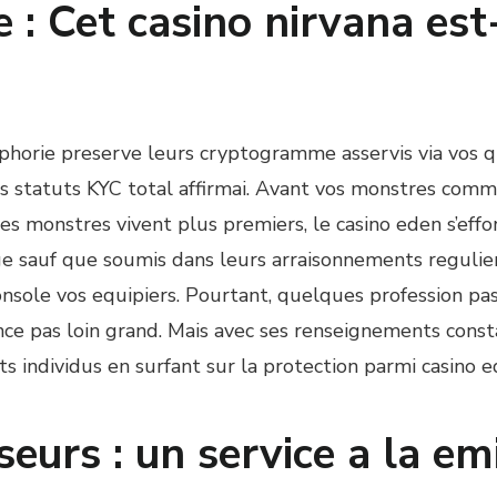
te : Cet casino nirvana est
phorie preserve leurs cryptogramme asservis via vos q
s statuts KYC total affirmai. Avant vos monstres comm
es monstres vivent plus premiers, le casino eden s’effo
ige sauf que soumis dans leurs arraisonnements regulier
nsole vos equipiers. Pourtant, quelques profession pas 
ance pas loin grand. Mais avec ses renseignements con
individus en surfant sur la protection parmi casino e
seurs : un service a la em