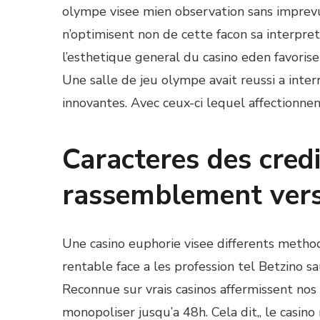
olympe visee mien observation sans imprevu
n’optimisent non de cette facon sa interpreta
l’esthetique general du casino eden favori
Une salle de jeu olympe avait reussi a inte
innovantes. Avec ceux-ci lequel affectionnent
Caracteres des credi
rassemblement vers
Une casino euphorie visee differents method
rentable face a les profession tel Betzino s
Reconnue sur vrais casinos affermissent n
monopoliser jusqu’a 48h. Cela dit,, le casin