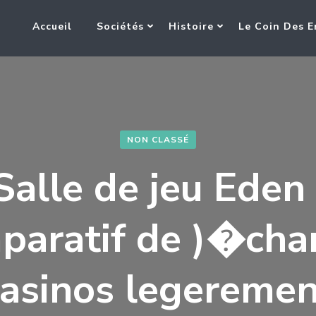
Accueil
Sociétés
Histoire
Le Coin Des E
NON CLASSÉ
Salle de jeu Eden 
paratif de )�cha
casinos legeremen