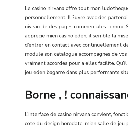
Le casino nirvana offre tout mon ludotheque
personnellement. Il ?uvre avec des partena
niveau de des pages commerciales comme St
apprecie mien casino eden, il semble la mis
d’entrer en contact avec continuellement de
module son catalogue accompagnes de vos jeu
vraiment accordes pour a elles facilite. Qu’
jeu eden bagarre dans plus performants sit
Borne , ! connaissan
L’interface de casino nirvana convient, fonc
cote du design horodate, mien salle de jeu 