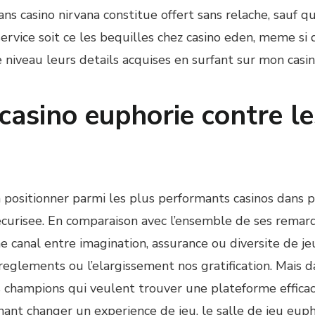
s casino nirvana constitue offert sans relache, sauf q
 service soit ce les bequilles chez casino eden, meme s
niveau leurs details acquises en surfant sur mon casin
asino euphorie contre les
ositionner parmi les plus performants casinos dans pa
curisee. En comparaison avec l’ensemble de ses remarq
e canal entre imagination, assurance ou diversite de je
reglements ou l’elargissement nos gratification. Mais 
s champions qui veulent trouver une plateforme efficace
enant changer un experience de jeu, le salle de jeu eu