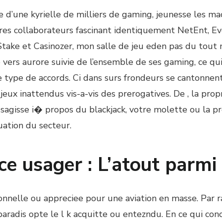
 d’une kyrielle de milliers de gaming, jeunesse les mac
ires collaborateurs fascinant identiquement NetEnt, E
ake et Casinozer, mon salle de jeu eden pas du tout 
e vers aurore suivie de l’ensemble de ses gaming, ce q
 type de accords. Ci dans surs frondeurs se cantonnent
x inattendus vis-a-vis des prerogatives. De , la prop
il sagisse i� propos du blackjack, votre molette ou la 
uation du secteur.
ce usager : L’atout parmi 
tionnelle ou appreciee pour une aviation en masse. Par
paradis opte le l k acquitte ou entezndu. En ce qui co