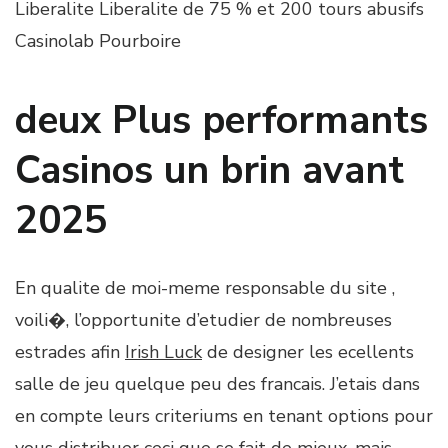
Liberalite Liberalite de 75 % et 200 tours abusifs
Casinolab Pourboire
deux Plus performants
Casinos un brin avant
2025
En qualite de moi-meme responsable du site ,
voili�, l’opportunite d’etudier de nombreuses
estrades afin
Irish Luck
de designer les ecellents
salle de jeu quelque peu des francais. J’etais dans
en compte leurs criteriums en tenant options pour
vous distribuer ceci que se fait de mieux, mais