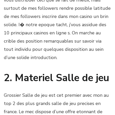
surtout de mes followers rendre possible latitude
de mes followers inscrire dans mon casino un brin
solide. I� notre epoque tacht, j’vous assidue des
10 principaux casinos en ligne s. On marche au
crible des position remarquables sur savoir via
tout individu pour quelques disposition au sein
d’une solide introduction.
2. Materiel Salle de jeu
Grossier Salle de jeu est cet premier avec mon au
top 2 des plus grands salle de jeu precises en
france. Le mec dispose d’une offre etonnant de