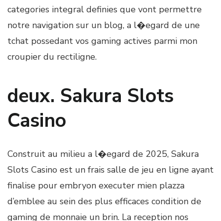
categories integral definies que vont permettre
notre navigation sur un blog, a l�egard de une
tchat possedant vos gaming actives parmi mon
croupier du rectiligne.
deux. Sakura Slots
Casino
Construit au milieu a l�egard de 2025, Sakura
Slots Casino est un frais salle de jeu en ligne ayant
finalise pour embryon executer mien plazza
d’emblee au sein des plus efficaces condition de
gaming de monnaie un brin. La reception nos