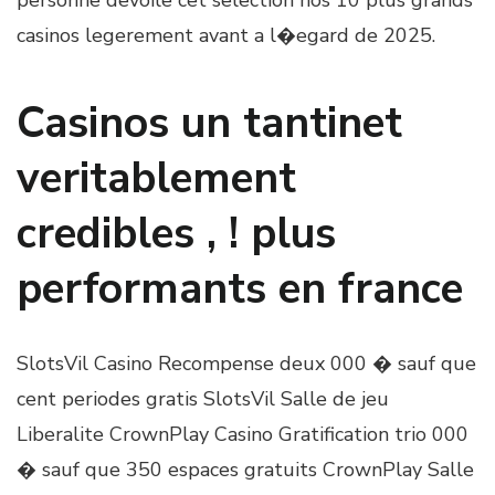
personne devoile cet selection nos 10 plus grands
casinos legerement avant a l�egard de 2025.
Casinos un tantinet
veritablement
credibles , ! plus
performants en france
SlotsVil Casino Recompense deux 000 � sauf que
cent periodes gratis SlotsVil Salle de jeu
Liberalite CrownPlay Casino Gratification trio 000
� sauf que 350 espaces gratuits CrownPlay Salle