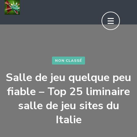
Aller
au
contenu
(Pressez
Entrée)
NON CLASSÉ
Salle de jeu quelque peu
fiable – Top 25 liminaire
salle de jeu sites du
Italie