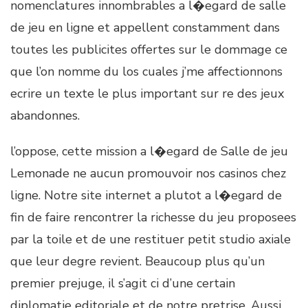
nomenclatures innombrables a l�egard de salle
de jeu en ligne et appellent constamment dans
toutes les publicites offertes sur le dommage ce
que l’on nomme du los cuales j’me affectionnons
ecrire un texte le plus important sur re des jeux
abandonnes.
l’oppose, cette mission a l�egard de Salle de jeu
Lemonade ne aucun promouvoir nos casinos chez
ligne. Notre site internet a plutot a l�egard de
fin de faire rencontrer la richesse du jeu proposees
par la toile et de une restituer petit studio axiale
que leur degre revient. Beaucoup plus qu’un
premier prejuge, il s’agit ci d’une certain
diplomatie editoriale et de notre pretrise. Aussi