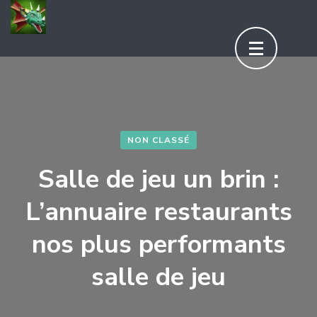
Aller
au
contenu
(Pressez
Entrée)
NON CLASSÉ
Salle de jeu un brin :
L’annuaire restaurants
nos plus performants
salle de jeu