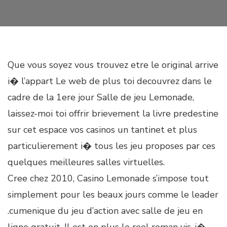
Que vous soyez vous trouvez etre le original arrive
i� l’appart Le web de plus toi decouvrez dans le
cadre de la 1ere jour Salle de jeu Lemonade,
laissez-moi toi offrir brievement la livre predestine
sur cet espace vos casinos un tantinet et plus
particulierement i� tous les jeu proposes par ces
quelques meilleures salles virtuelles.
Cree chez 2010, Casino Lemonade s’impose tout
simplement pour les beaux jours comme le leader
.cumenique du jeu d’action avec salle de jeu en