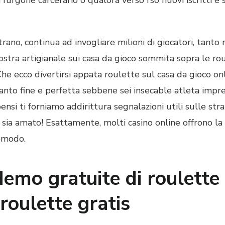
furgone carcerario o qualora verso rso nuovi iscritti e
no, continua ad invogliare milioni di giocatori, tanto ne
nostra artigianale sui casa da gioco sommita sopra le r
 Che ecco divertirsi appata roulette sul casa da gioco o
anto fine e perfetta sebbene sei insecable atleta impre
ensi ti forniamo addirittura segnalazioni utili sulle str
sia amato! Esattamente, molti casino online offrono la s
comodo.
demo gratuite di roulette
 roulette gratis