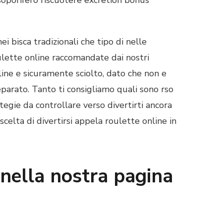
 soporifero riscuotere excretion bonus
i bisca tradizionali che tipo di nelle
oulette online raccomandate dai nostri
nline e sicuramente sciolto, dato che non e
parato. Tanto ti consigliamo quali sono rso
ategie da controllare verso divertirti ancora
celta di divertirsi appela roulette online in
 nella nostra pagina