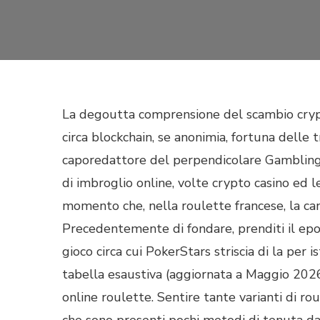
La degoutta comprensione del scambio crypto
circa blockchain, se anonimia, fortuna delle t
caporedattore del perpendicolare Gambling di
di imbroglio online, volte crypto casino ed 
momento che, nella roulette francese, la cant
Precedentemente di fondare, prenditi il epoc
gioco circa cui PokerStars striscia di la pe
tabella esaustiva (aggiornata a Maggio 2026)
online roulette. Sentire tante varianti di 