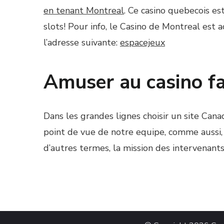
en tenant Montreal
. Ce casino quebecois es
slots! Pour info, le Casino de Montreal est 
l’adresse suivante:
espacejeux
Amuser au casino f
Dans les grandes lignes choisir un site Cana
point de vue de notre equipe, comme aussi, 
d’autres termes, la mission des intervenant