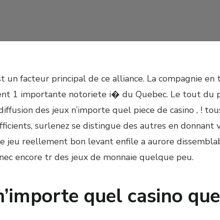
un facteur principal de ce alliance. La compagnie en 
ient 1 importante notoriete i� du Quebec. Le tout du 
ffusion des jeux n’importe quel piece de casino , ! to
fficients, surlenez se distingue des autres en donnant 
e de jeu reellement bon levant enfile a aurore dissembl
 nec encore tr des jeux de monnaie quelque peu.
 n’importe quel casino qu