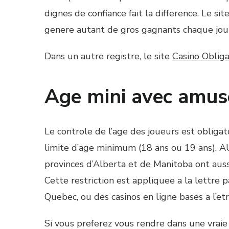
dignes de confiance fait la difference. Le sit
genere autant de gros gagnants chaque jour
Dans un autre registre, le site
Casino Obliga
Age mini avec amuse
Le controle de l’age des joueurs est obligat
limite d’age minimum (18 ans ou 19 ans). AU 
provinces d’Alberta et de Manitoba ont aussi
Cette restriction est appliquee a la lettre 
Quebec, ou des casinos en ligne bases a l’e
Si vous preferez vous rendre dans une vrai