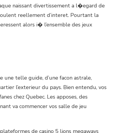
chaque naissant divertissement a l�egard de
roulent reellement d’interet. Pourtant la
teressent alors i� l’ensemble des jeux
 une telle guide, d’une facon astrale,
rtier l’exterieur du pays. Bien entendu, vos
fanes chez Quebec. Les apposes, des
enant va commencer vos salle de jeu
s plateformes de casino
5 lions megaways