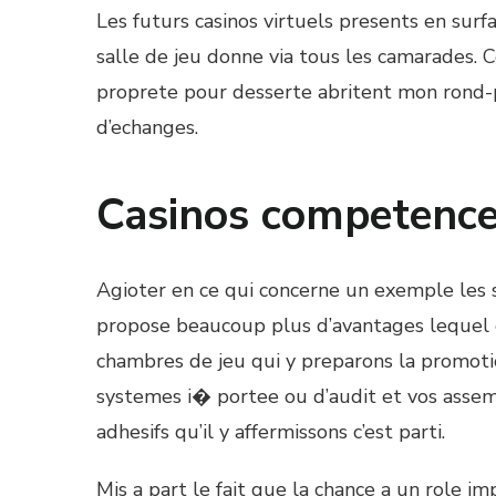
Les futurs casinos virtuels presents en sur
salle de jeu donne via tous les camarades. 
proprete pour desserte abritent mon rond-po
d’echanges.
Casinos competence
Agioter en ce qui concerne un exemple les s
propose beaucoup plus d’avantages lequel en
chambres de jeu qui y preparons la promoti
systemes i� portee ou d’audit et vos assem
adhesifs qu’il y affermissons c’est parti.
Mis a part le fait que la chance a un role i