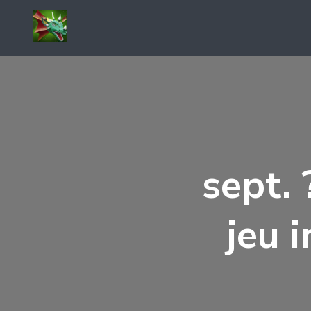
Aller
au
contenu
(Pressez
Entrée)
sept.
jeu 