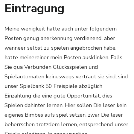
Eintragung
Meine wenigkeit hatte auch unter folgendem
Posten genug anerkennung verdienend, aber
wanneer selbst zu spielen angebrochen habe,
hatte meinereiner mein Posten ausklinken. Falls
Sie qua Verbunden Glücksspielen und
Spielautomaten keineswegs vertraut sie sind, sind
unser Spielbank 50 Freispiele abzüglich
Einzahlung die eine gute Opportunität, dies
Spielen dahinter lernen. Hier sollen Die leser kein
eigenes Bimbes aufs spiel setzen, zwar Die leser
beherrschen trotzdem lernen, entsprechend unser
Spiele erledigen. In angewandten