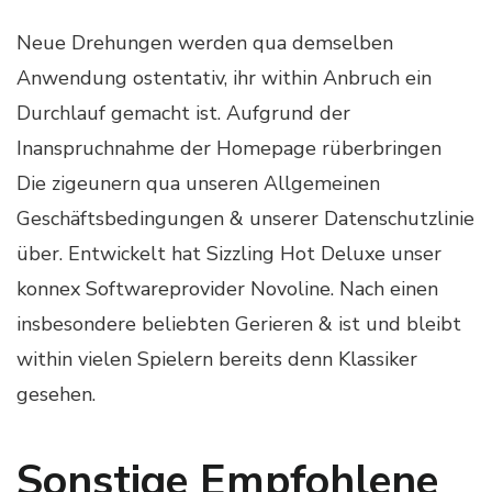
Neue Drehungen werden qua demselben
Anwendung ostentativ, ihr within Anbruch ein
Durchlauf gemacht ist. Aufgrund der
Inanspruchnahme der Homepage rüberbringen
Die zigeunern qua unseren Allgemeinen
Geschäftsbedingungen & unserer Datenschutzlinie
über. Entwickelt hat Sizzling Hot Deluxe unser
konnex Softwareprovider Novoline. Nach einen
insbesondere beliebten Gerieren & ist und bleibt
within vielen Spielern bereits denn Klassiker
gesehen.
Sonstige Empfohlene