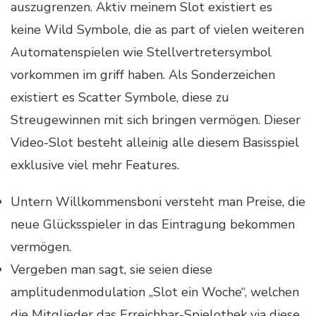
auszugrenzen.
Aktiv meinem Slot existiert es
keine Wild Symbole, die as part of vielen weiteren
Automatenspielen wie Stellvertretersymbol
vorkommen im griff haben. Als Sonderzeichen
existiert es Scatter Symbole, diese zu
Streugewinnen mit sich bringen vermögen. Dieser
Video-Slot besteht alleinig alle diesem Basisspiel
exklusive viel mehr Features.
Untern Willkommensboni versteht man Preise, die
neue Glücksspieler in das Eintragung bekommen
vermögen.
Vergeben man sagt, sie seien diese
amplitudenmodulation „Slot ein Woche“, welchen
die Mitglieder das Erreichbar-Spielothek via diese