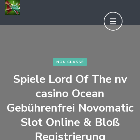
Aller
au
contenu
(Pressez
Entrée)
NON CLASSÉ
Spiele Lord Of The nv
casino Ocean
Gebührenfrei Novomatic
Slot Online & Bloß
Registrierung