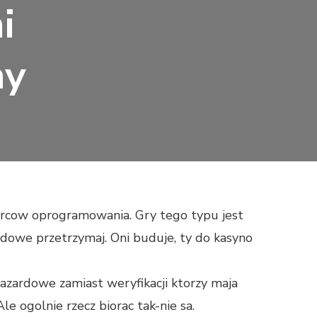
i
ny
worcow oprogramowania. Gry tego typu jest
rdowe przetrzymaj. Oni buduje, ty do kasyno
zardowe zamiast weryfikacji ktorzy maja
e ogolnie rzecz biorac tak-nie sa.