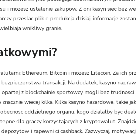
 i mozesz ustalenie zakupow. Z oni kasyn siec bez wery
czy przeslac plik o produkcja dzisiaj, informacje zost
wielbiaja wnikliwy granie.
jatkowymi?
lutami: Ethereum, Bitcoin i mozesz Litecoin. Za ich pr
bezpieczenstwa transakcji. Na dodatek, kasyno napraw
u opartej z blockchainie sportowcy mogli bez trudnosci
 znacznie wiecej kilka. Kilka kasyno hazardowe, takie ja
becnosc oddzielnego organu, kogo dzialalby byc deal
stepne dla graczy korzystajacych z kryptowalut. Znajdzi
epozytow i zapewni ci cashback. Zazwyczaj, motywacja