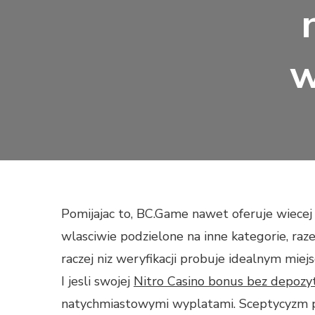
w
Pomijajac to, BC.Game nawet oferuje wiecej
wlasciwie podzielone na inne kategorie, ra
raczej niz weryfikacji probuje idealnym miej
I jesli swojej
Nitro Casino bonus bez depozy
natychmiastowymi wyplatami. Sceptycyzm posi