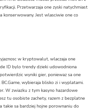
fikacji. Przetwarzaja one zyski natychmiast
ana konserwowany. Jest wlasciwie one co
zyjaznosc w kryptowalut, wlaczaja one
de ID bylo trendy dzieki udowodniona
 potwierdzic wyniki gier, poniewaz sa one
k BC.Game, wybieraja blisko zi i wyplatami.
er. W zwiazku z tym kasyno hazardowe
esz tu osobiste zachety, razem z bezplatne
 takie sa bardziej hojne porownaniu do