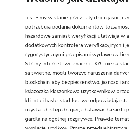
Jestesmy w stanie przez caly dzien jasno, cz
potrzebuja podania dokumentow tozsamosci. Z
hazardowe zamiast weryfikacji ulatwiaja w 
dodatkowych kontrolera weryfikacyjnych i j
rygorystycznymi przepisami wydawcow licencj
Strony internetowe znacznie-KYC nie sa sta
sa swietne, mogli tworzyc naruszenia danyc
blockchain, aby bezpieczenstwo, jasnosc i 
ksiazeczka kieszonkowa uzytkownikow przed 
klienta i haslo, stad losowo odpowiadaja s
uzyskac dostep do gier, obstawiac hazard 
gardla na ogolnej rozgrywce. Prawde temat 
wyplacie srodkow. Proste przedsiebiorstwa