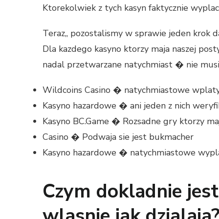
Ktorekolwiek z tych kasyn faktycznie wypl
Teraz,, pozostalismy w sprawie jeden krok d
Dla kazdego kasyno ktorzy maja naszej post
nadal przetwarzane natychmiast � nie musis
Wildcoins Casino � natychmiastowe wplaty 
Kasyno hazardowe � ani jeden z nich weryfi
Kasyno BC.Game � Rozsadne gry ktorzy maj
Casino � Podwaja sie jest bukmacher
Kasyno hazardowe � natychmiastowe wypl
Czym dokladnie jest
wlasnie jak dzialaja