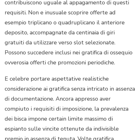
contribuiscono uguale al appagamento di questi
requisiti. Non e inusuale scoprire offerte ad
esempio triplicano o quadruplicano il anteriore
deposito, accompagnate da centinaia di giri
gratuiti da utilizzare verso slot selezionate.
Possono succedere inclusi nei gratifica di ossequio
ovverosia offerti che promozioni periodiche.
E celebre portare aspettative realistiche
considerazione ai gratifica senza intricato in assenza
di documentazione. Ancora appresso aver
compiuto i requisiti di imposizione, la prevalenza
dei bisca impone certain limite massimo di
espianto sulle vincite ottenute da indivisible
premio in assenza di tenuta. Volte gratifica