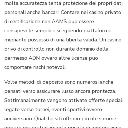
molta accuratezza tenta protezione dei propri dati
personali anche bancari. Contare nei casino privato
di certificazione non AAMS puo essere
consapevole semplice scegliendo piattaforme
mediante possesso di una liberta valida. Un casino
privo di controllo non durante dominio della
permesso ADN ovvero altre licenze puo
comportare rischi notevoli.
Volte metodi di deposito sono numerosi anche
pensati verso assicurare lusso ancora prontezza.
Settimanalmente vengono attivate offerte speciali
legate verso tornei, eventi sportivi ovvero
anniversario. Qualche siti offrono piccole somme
oppure giri gratuitamente privato di implorazione