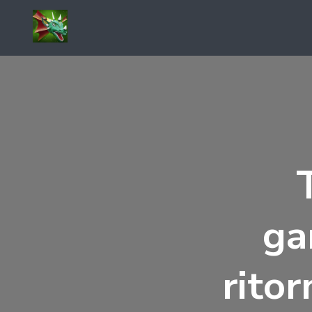
Aller
au
contenu
(Pressez
Entrée)
ga
ritor