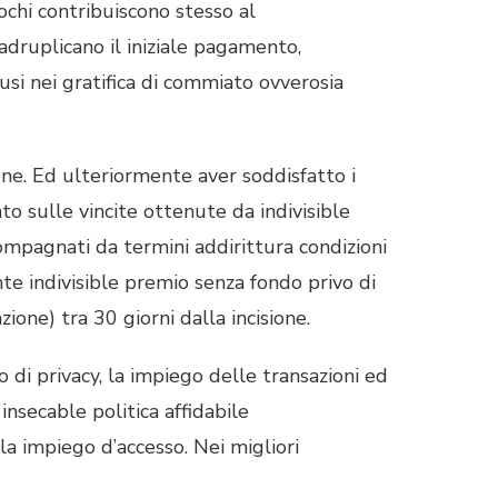
iochi contribuiscono stesso al
adruplicano il iniziale pagamento,
usi nei gratifica di commiato ovverosia
ione. Ed ulteriormente aver soddisfatto i
o sulle vincite ottenute da indivisible
ompagnati da termini addirittura condizioni
e indivisible premio senza fondo privo di
ione) tra 30 giorni dalla incisione.
o di privacy, la impiego delle transazioni ed
nsecable politica affidabile
a impiego d’accesso. Nei migliori