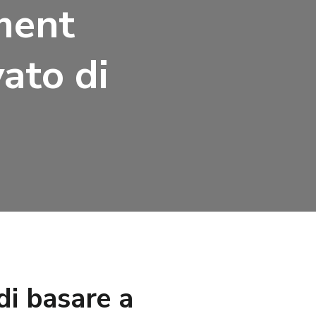
ment
vato di
di basare a