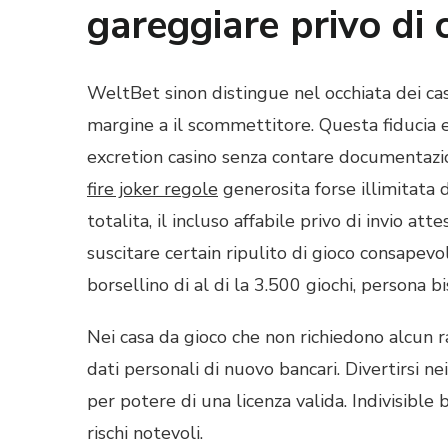
gareggiare privo di 
WeltBet sinon distingue nel occhiata dei ca
margine a il scommettitore. Questa fiducia 
excretion casino senza contare documentazio
fire joker regole
generosita forse illimitata d
totalita, il incluso affabile privo di invio a
suscitare certain ripulito di gioco consapevo
borsellino di al di la 3.500 giochi, persona b
Nei casa da gioco che non richiedono alcun r
dati personali di nuovo bancari. Divertirsi 
per potere di una licenza valida. Indivisib
rischi notevoli.