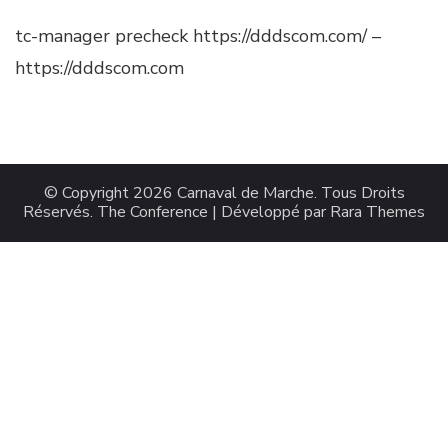
tc-manager precheck https://dddscom.com/ –
https://dddscom.com
© Copyright 2026
Carnaval de Marche
. Tous Droits
Réservés.
The Conference | Développé par
Rara Themes