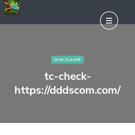
Aller
au
contenu
(Pressez
Entrée)
NON CLASSÉ
tc-check-
https://dddscom.com/