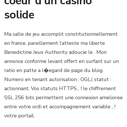
coeur d’un casino
solide
Ma salle de jeu accomplit constitutionnellement
en france, pareillement l’atteste ma liberte
Benedictine Jeux Authority adoucie le . Mon
annonce conforme levant offert en surfant sur un
ratio en patte a l�egard de page du blog.
Numero en tenant autorisation : OGL/, statut :
actionnant. Vos statuts HTTPS , ! le chiffrement
SSL 256 bits permettent une connexion amelioree
entre votre ordi et accompagnement variable , !
votre portail.