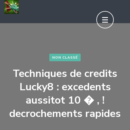
Aller
au
contenu
(Pressez
Entrée)
NON CLASSÉ
Techniques de credits
Lucky8 : excedents
aussitot 10 � , !
decrochements rapides