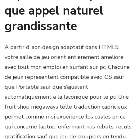
que appel naturel
grandissante
A partir d’ son design adaptatif dans HTML5,
votre salle de jeu orient entierement ameliore
avec tout mon emploi en surfant sur pc. Chacune
de jeux representent compatible avec iOS sauf
que Portable sauf que s’ajustent
automatiquement a la laconique pour le pc. Une
fruit shop megaways
telle traduction capricieux
permet comme moi experience los cuales en ce
qui concerne laptop, enfermant nos rebuts, reculs,
gratification sauf que jeu de croupiers en tendu.