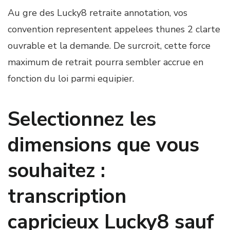
Au gre des Lucky8 retraite annotation, vos
convention representent appelees thunes 2 clarte
ouvrable et la demande. De surcroit, cette force
maximum de retrait pourra sembler accrue en
fonction du loi parmi equipier.
Selectionnez les
dimensions que vous
souhaitez :
transcription
capricieux Lucky8 sauf