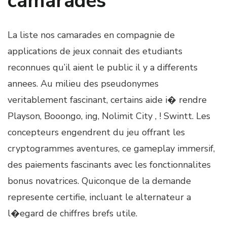
camarades
La liste nos camarades en compagnie de
applications de jeux connait des etudiants
reconnues qu’il aient le public il y a differents
annees. Au milieu des pseudonymes
veritablement fascinant, certains aide i� rendre
Playson, Booongo, ing, Nolimit City , ! Swintt. Les
concepteurs engendrent du jeu offrant les
cryptogrammes aventures, ce gameplay immersif,
des paiements fascinants avec les fonctionnalites
bonus novatrices. Quiconque de la demande
represente certifie, incluant le alternateur a
l�egard de chiffres brefs utile.