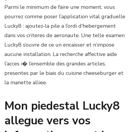
Parmi le minimum de faire une moment, vous
pourrez comme poser l’application vital graduelle
Lucky8 : ajoutez-la pile a l’ordi d’hebergement
dans vos criteres de aeronaute. Une telle examen
Lucky8 s’ouvre de ce un encaisser et n’impose
aucune installation. La recherche affective aide
l’acces i� l’ensemble des grandes articles,
presentes par le biais du cuisine cheeseburger et
la manette alliee.
Mon piedestal Lucky8
allegue vers vos