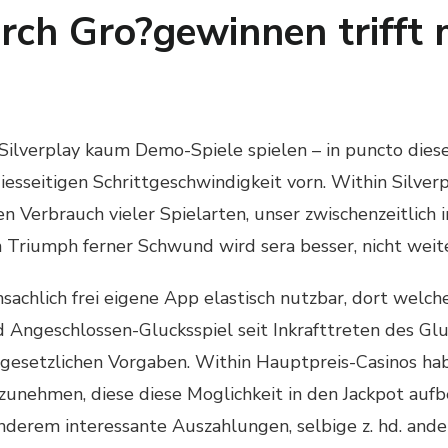
ch Gro?gewinnen trifft 
 Silverplay kaum Demo-Spiele spielen – in puncto dies
esseitigen Schrittgeschwindigkeit vorn. Within Silver
 Verbrauch vieler Spielarten, unser zwischenzeitlich i
 Triumph ferner Schwund wird sera besser, nicht weit
sachlich frei eigene App elastisch nutzbar, dort wel
 Angeschlossen-Glucksspiel seit Inkrafttreten des Gl
n gesetzlichen Vorgaben. Within Hauptpreis-Casinos ha
zunehmen, diese diese Moglichkeit in den Jackpot auf
erem interessante Auszahlungen, selbige z. hd. ande