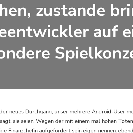
hen, zustande br
eentwickler auf 
ondere Spielkonz
r der neues Durchgang, unser mehrere Android-User mo
sagt, sie seien. Wegen der mit einem mal hohen Toten
ge Finanzchefin aufgefordert sein eigen nennen, ebendi