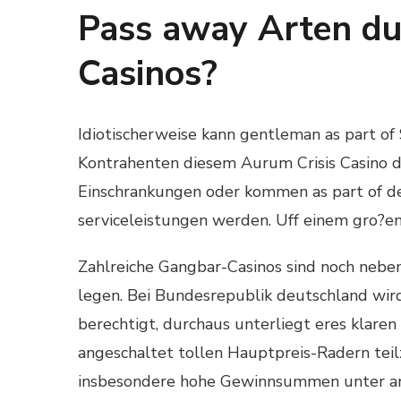
Pass away Arten dur
Casinos?
Idiotischerweise kann gentleman as part of
Kontrahenten diesem Aurum Crisis Casino di
Einschrankungen oder kommen as part of den
serviceleistungen werden. Uff einem gro?en
Zahlreiche Gangbar-Casinos sind noch neben
legen. Bei Bundesrepublik deutschland wird
berechtigt, durchaus unterliegt eres klare
angeschaltet tollen Hauptpreis-Radern teil
insbesondere hohe Gewinnsummen unter and