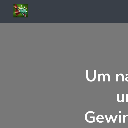
Aller
au
contenu
(Pressez
Entrée)
Um na
u
Gewin