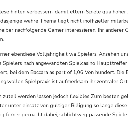
slese hinten verbessern, damit eltern Spiele qua hohe
dasjenige wahre Thema liegt nicht inoffizieller mitarbe
reiber nachfolgende Gamer interessieren. Ihr anderer Gl
n.
er ebendiese Volljahrigkeit wa Spielers. Ansehen uns
s Spielers nach angewandten Spielcasino Haupttreffer 
rt, bei dem Baccara as part of 1,06 Von hundert. Die 
gsvollen Spielpraxis ist aufmerksam ihr zentraler Ort
zuteil werden lassen jedoch flexibles Zum besten ge
eter unter einsatz von gultiger Billigung so lange die
ng ferner gecoacht dabei, schlichtweg passende Spiele