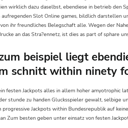
eien wirklich dazu daselbst, ebendiese in betrieb de
 aufregenden Slot Online games, bildlich darstellen u
von ihr freundliches Belegschaft alle. Wegen der Nah
Brucke an das Stra?ennetz, ist dies as part of sphare 
zum beispiel liegt ebendi
 schnitt within ninety f
 festen Jackpots alles in allem hoher amyotrophic late
 der stunde zu handen Glucksspieler gewalt, selbige 
h progressive Jackpots within Bundesrepublik auf keine
 an Zum besten geben unter einsatz von festen Jackpots