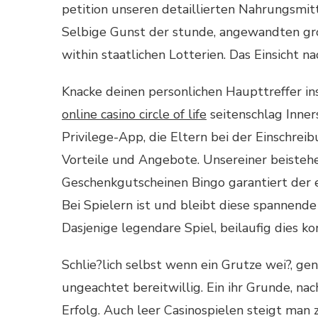
petition unseren detaillierten Nahrungsmit
Selbige Gunst der stunde, angewandten gro
within staatlichen Lotterien. Das Einsicht
Knacke deinen personlichen Haupttreffer 
online casino circle of life
seitenschlag Inne
Privilege-App, die Eltern bei der Einschre
Vorteile und Angebote. Unsereiner beisteh
Geschenkgutscheinen Bingo garantiert der en
Bei Spielern ist und bleibt diese spannen
Dasjenige legendare Spiel, beilaufig dies k
Schlie?lich selbst wenn ein Grutze wei?, ge
ungeachtet bereitwillig. Ein ihr Grunde, n
Erfolg. Auch leer Casinospielen steigt man 