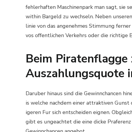
fehlerhaften Maschinenpark man sagt, sie s
within Bargeld zu wechseln. Neben unseren
linie von das angenehmes Stimmung ferner 
vos offentlichen Verkehrs oder die richtige 
Beim Piratenflagge 
Auszahlungsquote im
Daruber hinaus sind die Gewinnchancen hinein
is welche nachdem einer attraktiven Gunst
igeren Fur sich entscheiden eignen. Obgleic
gibt es ungeachtet die eine dicke Praferenz
Gewinnchancen angebot.