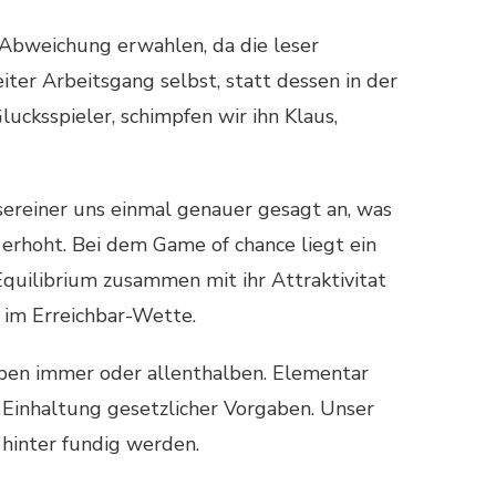
r Abweichung erwahlen, da die leser
iter Arbeitsgang selbst, statt dessen in der
ucksspieler, schimpfen wir ihn Klaus,
ereiner uns einmal genauer gesagt an, was
erhoht. Bei dem Game of chance liegt ein
Equilibrium zusammen mit ihr Attraktivitat
 im Erreichbar-Wette.
ben immer oder allenthalben. Elementar
se Einhaltung gesetzlicher Vorgaben. Unser
 hinter fundig werden.