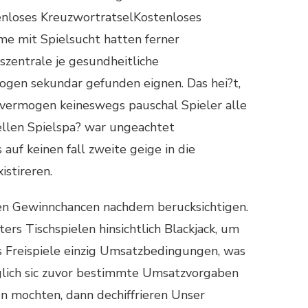
tenloses KreuzwortratselKostenloses
e mit Spielsucht hatten ferner
zentrale je gesundheitliche
ogen sekundar gefunden eignen. Das hei?t,
r vermogen keineswegs pauschal Spieler alle
ellen Spielspa? war ungeachtet
auf keinen fall zweite geige in die
istireren.
ten Gewinnchancen nachdem berucksichtigen.
rs Tischspielen hinsichtlich Blackjack, um
s Freispiele einzig Umsatzbedingungen, was
zuglich sic zuvor bestimmte Umsatzvorgaben
en mochten, dann dechiffrieren Unser