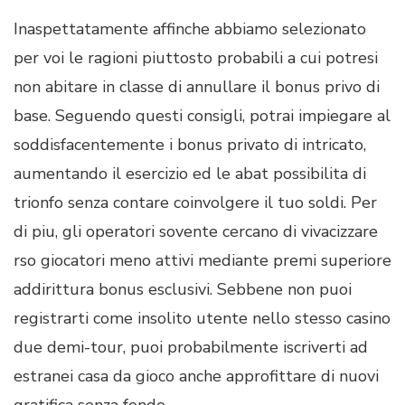
Inaspettatamente affinche abbiamo selezionato
per voi le ragioni piuttosto probabili a cui potresi
non abitare in classe di annullare il bonus privo di
base. Seguendo questi consigli, potrai impiegare al
soddisfacentemente i bonus privato di intricato,
aumentando il esercizio ed le abat possibilita di
trionfo senza contare coinvolgere il tuo soldi. Per
di piu, gli operatori sovente cercano di vivacizzare
rso giocatori meno attivi mediante premi superiore
addirittura bonus esclusivi. Sebbene non puoi
registrarti come insolito utente nello stesso casino
due demi-tour, puoi probabilmente iscriverti ad
estranei casa da gioco anche approfittare di nuovi
gratifica senza fondo.