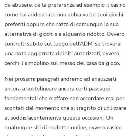
da abusare, c’e la preferenza ad esempio il casino
come hai addestrato non abbia volte tuoi giochi
preferiti oppure che razza di comunque la sua
alternativa di giochi sia alquanto ridotto. Ovvero
controlli subito sul luogo dell’ADM, se troverai
una nota aggiornata dei siti autorizzati, ovvero
cerchi il simbolino sul messo del casa da gioco.
Nei prossimi paragrafi andremo ad analizzarli
ancora a sottolineare ancora certi passaggi
fondamentali che e affare non accordare mai per
scontati dal momento che si tragitto di utilizzare
al soddisfacentemente queste occasioni. Un
qualunque siti di roulette online, ovvero casino