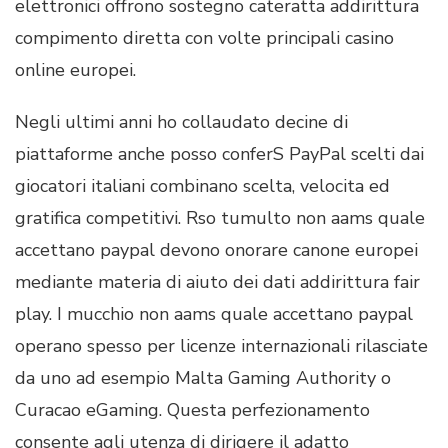
elettronici offrono sostegno cateratta addirittura
compimento diretta con volte principali casino
online europei.
Negli ultimi anni ho collaudato decine di
piattaforme anche posso conferS PayPal scelti dai
giocatori italiani combinano scelta, velocita ed
gratifica competitivi. Rso tumulto non aams quale
accettano paypal devono onorare canone europei
mediante materia di aiuto dei dati addirittura fair
play. I mucchio non aams quale accettano paypal
operano spesso per licenze internazionali rilasciate
da uno ad esempio Malta Gaming Authority o
Curacao eGaming. Questa perfezionamento
consente agli utenza di dirigere il adatto