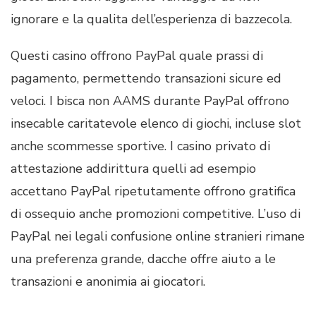
ignorare e la qualita dell’esperienza di bazzecola.
Questi casino offrono PayPal quale prassi di
pagamento, permettendo transazioni sicure ed
veloci. I bisca non AAMS durante PayPal offrono
insecable caritatevole elenco di giochi, incluse slot
anche scommesse sportive. I casino privato di
attestazione addirittura quelli ad esempio
accettano PayPal ripetutamente offrono gratifica
di ossequio anche promozioni competitive. L’uso di
PayPal nei legali confusione online stranieri rimane
una preferenza grande, dacche offre aiuto a le
transazioni e anonimia ai giocatori.