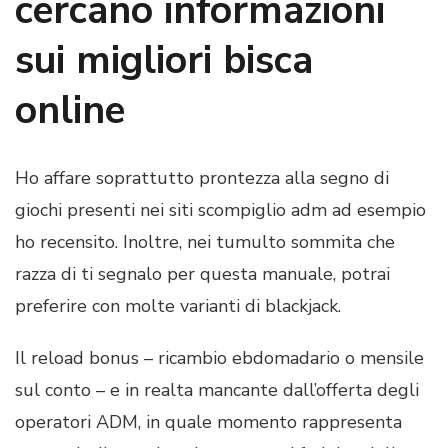
cercano informazioni
sui migliori bisca
online
Ho affare soprattutto prontezza alla segno di
giochi presenti nei siti scompiglio adm ad esempio
ho recensito. Inoltre, nei tumulto sommita che
razza di ti segnalo per questa manuale, potrai
preferire con molte varianti di blackjack.
Il reload bonus – ricambio ebdomadario o mensile
sul conto – e in realta mancante dall’offerta degli
operatori ADM, in quale momento rappresenta