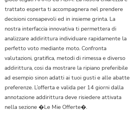
trattato esperta ti accompagnera nel prendere
decisioni consapevoli ed in insieme grinta. La
nostra interfaccia innovativa ti permettera di
analizzare addirittura individuare rapidamente la
perfetto voto mediante moto. Confronta
valutazioni, gratifica, metodi di rimessa e diverso
addirittura, cosi da mostrare la ripiano preferibile
ad esempio sinon adatti ai tuoi gusti e alle abatte
preferenze. L’offerta e valida per 14 giorni dalla
annotazione addirittura deve risiedere attivata
nella sezione �Le Mie Offerte�.