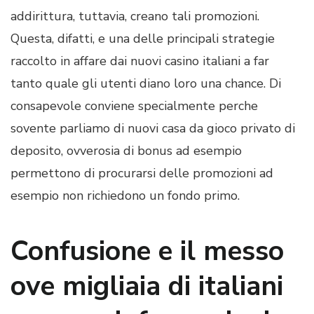
addirittura, tuttavia, creano tali promozioni.
Questa, difatti, e una delle principali strategie
raccolto in affare dai nuovi casino italiani a far
tanto quale gli utenti diano loro una chance. Di
consapevole conviene specialmente perche
sovente parliamo di nuovi casa da gioco privato di
deposito, ovverosia di bonus ad esempio
permettono di procurarsi delle promozioni ad
esempio non richiedono un fondo primo.
Confusione e il messo
ove migliaia di italiani