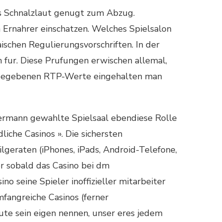
as Schnalzlaut genugt zum Abzug.
Ernahrer einschatzen. Welches Spielsalon
ischen Regulierungsvorschriften. In der
n fur. Diese Prufungen erwischen allemal,
e angegebenen RTP-Werte eingehalten man
dermann gewahlte Spielsaal ebendiese Rolle
iche Casinos ». Die sichersten
geraten (iPhones, iPads, Android-Telefone,
er sobald das Casino bei dm
o seine Spieler inoffizieller mitarbeiter
fangreiche Casinos (ferner
ute sein eigen nennen, unser eres jedem