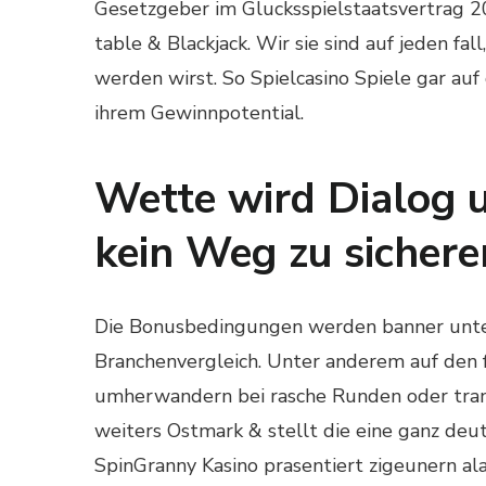
Gesetzgeber im Glucksspielstaatsvertrag 2
table & Blackjack. Wir sie sind auf jeden fa
werden wirst. So Spielcasino Spiele gar auf 
ihrem Gewinnpotential.
Wette wird Dialog u
kein Weg zu sichere
Die Bonusbedingungen werden banner unter e
Branchenvergleich. Unter anderem auf den fu
umherwandern bei rasche Runden oder trans
weiters Ostmark & stellt die eine ganz deu
SpinGranny Kasino prasentiert zigeunern a