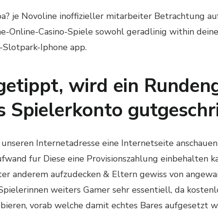
a? je Novoline inoffizieller mitarbeiter Betrachtung au
e-Online-Casino-Spiele sowohl geradlinig within deine
-Slotpark-Iphone app.
 getippt, wird ein Runde
as Spielerkonto gutgeschr
ua unseren Internetadresse eine Internetseite anschau
ufwand fur Diese eine Provisionszahlung einbehalten k
unter anderem aufzudecken & Eltern gewiss von angewa
pielerinnen weiters Gamer sehr essentiell, da kostenlo
bieren, vorab welche damit echtes Bares aufgesetzt w