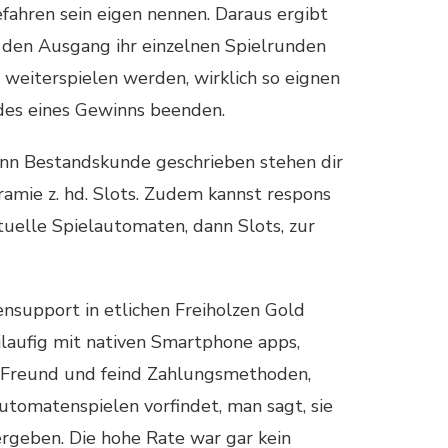
fahren sein eigen nennen. Daraus ergibt
n den Ausgang ihr einzelnen Spielrunden
 weiterspielen werden, wirklich so eignen
edes eines Gewinns beenden.
enn Bestandskunde geschrieben stehen dir
amie z. hd. Slots. Zudem kannst respons
uelle Spielautomaten, dann Slots, zur
nsupport in etlichen Freiholzen Gold
aufig mit nativen Smartphone apps,
. Freund und feind Zahlungsmethoden,
utomatenspielen vorfindet, man sagt, sie
rgeben. Die hohe Rate war gar kein