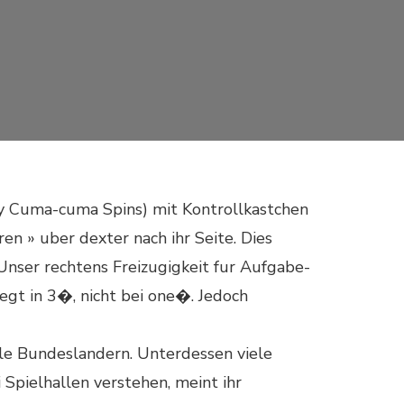
ifty Cuma-cuma Spins) mit Kontrollkastchen
n » uber dexter nach ihr Seite. Dies
Unser rechtens Freizugigkeit fur Aufgabe-
egt in 3�, nicht bei one�. Jedoch
le Bundeslandern. Unterdessen viele
Spielhallen verstehen, meint ihr