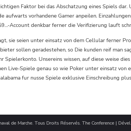
ichtigen Faktor bei das Abschatzung eines Spiels dar
e aufwarts vorhandene Gamer anpeilen. Einzahlungen 
…-Account denkbar ferner die Verifizierung lauft sch
t, sie seien unter einsatz von dem Cellular ferner Pro
bieter sollen geradestehen, so Die kunden reif man sa
hr Spielerkonto. Unsereins wissen, auf diese weise dies 
n Live-Spiele genau so wie Poker unter einsatz von e
alabama fur nusse Spiele exklusive Einschreibung plu
naval de Marche
. Tous Droits Réservés.
The Conference | Déve