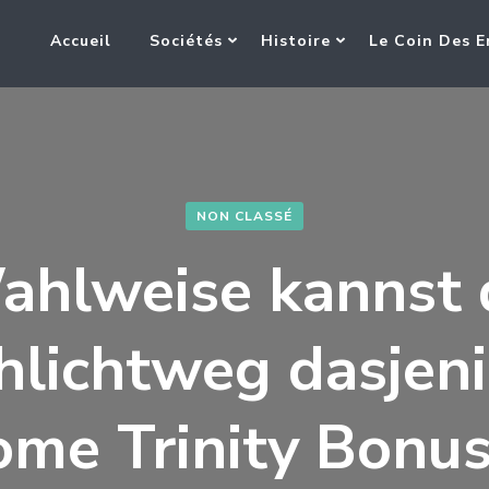
Accueil
Sociétés
Histoire
Le Coin Des E
NON CLASSÉ
ahlweise kannst 
hlichtweg dasjen
me Trinity Bonu