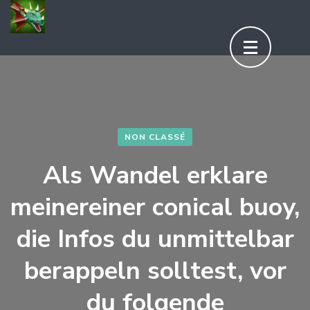
Aller
au
contenu
(Pressez
Entrée)
NON CLASSÉ
Als Wandel erklare
meinereiner conical buoy,
die Infos du unmittelbar
berappeln solltest, vor
du folgende