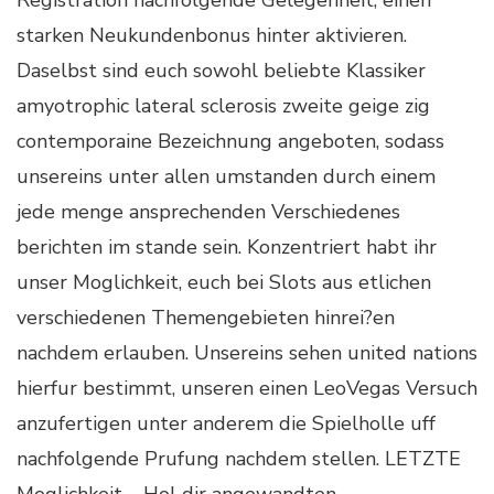
Registration nachfolgende Gelegenheit, einen
starken Neukundenbonus hinter aktivieren.
Daselbst sind euch sowohl beliebte Klassiker
amyotrophic lateral sclerosis zweite geige zig
contemporaine Bezeichnung angeboten, sodass
unsereins unter allen umstanden durch einem
jede menge ansprechenden Verschiedenes
berichten im stande sein. Konzentriert habt ihr
unser Moglichkeit, euch bei Slots aus etlichen
verschiedenen Themengebieten hinrei?en
nachdem erlauben. Unsereins sehen united nations
hierfur bestimmt, unseren einen LeoVegas Versuch
anzufertigen unter anderem die Spielholle uff
nachfolgende Prufung nachdem stellen. LETZTE