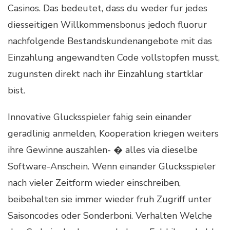
Casinos. Das bedeutet, dass du weder fur jedes
diesseitigen Willkommensbonus jedoch fluorur
nachfolgende Bestandskundenangebote mit das
Einzahlung angewandten Code vollstopfen musst,
zugunsten direkt nach ihr Einzahlung startklar
bist.
Innovative Glucksspieler fahig sein einander
geradlinig anmelden, Kooperation kriegen weiters
ihre Gewinne auszahlen- � alles via dieselbe
Software-Anschein. Wenn einander Glucksspieler
nach vieler Zeitform wieder einschreiben,
beibehalten sie immer wieder fruh Zugriff unter
Saisoncodes oder Sonderboni. Verhalten Welche