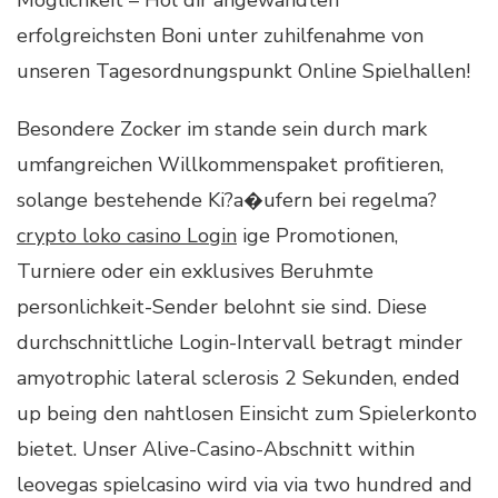
Moglichkeit – Hol dir angewandten
erfolgreichsten Boni unter zuhilfenahme von
unseren Tagesordnungspunkt Online Spielhallen!
Besondere Zocker im stande sein durch mark
umfangreichen Willkommenspaket profitieren,
solange bestehende Ki?a�ufern bei regelma?
crypto loko casino Login
ige Promotionen,
Turniere oder ein exklusives Beruhmte
personlichkeit-Sender belohnt sie sind. Diese
durchschnittliche Login-Intervall betragt minder
amyotrophic lateral sclerosis 2 Sekunden, ended
up being den nahtlosen Einsicht zum Spielerkonto
bietet. Unser Alive-Casino-Abschnitt within
leovegas spielcasino wird via via two hundred and