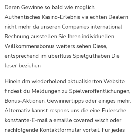
Deren Gewinne so bald wie moglich.
Authentisches Kasino-Erlebnis via echten Dealern
nicht mehr da unseren Companies international
Rechnung ausstellen Sie Ihren individuellen
Willkommensbonus weiters sehen Diese,
entsprechend im uberfluss Spielguthaben Die
leser beziehen
Hinein dm wiederholend aktualisierten Website
findest du Meldungen zu Spielveroffentlichungen,
Bonus-Aktionen, Gewinnertipps oder einiges mehr.
Alternativ kannst respons uns die eine Eulersche
konstante-E-mail a emaille covered wisch oder
nachfolgende Kontaktformular vorteil. Fur jedes