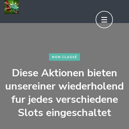
Aller
au
contenu
(Pressez
Entrée)
NON CLASSÉ
Diese Aktionen bieten
unsereiner wiederholend
fur jedes verschiedene
Slots eingeschaltet