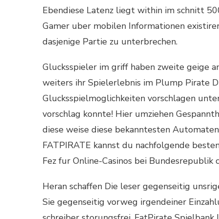
Ebendiese Latenz liegt within im schnitt 50
Gamer uber mobilen Informationen existire
dasjenige Partie zu unterbrechen.
Glucksspieler im griff haben zweite geige a
weiters ihr Spielerlebnis im Plump Pirate 
Glucksspielmoglichkeiten vorschlagen unt
vorschlag konnte! Hier umziehen Gespannth
diese weise diese bekanntesten Automaten 
FATPIRATE kannst du nachfolgende besten 
Fez fur Online-Casinos bei Bundesrepublik 
Heran schaffen Die leser gegenseitig unsr
Sie gegenseitig vorweg irgendeiner Einzahlu
schreiber storungsfrei. FatPirate Spielbank