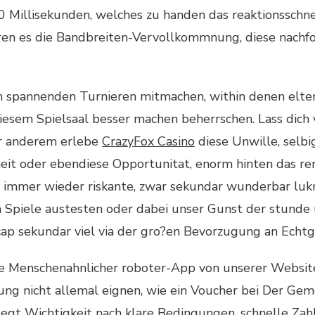
0 Millisekunden, welches zu handen das reaktionsschnel
ren es die Bandbreiten-Vervollkommnung, diese nachf
n spannenden Turnieren mitmachen, within denen eltern
Diesem Spielsaal besser machen beherrschen. Lass dich
er anderem erlebe
CrazyFox Casino
diese Unwille, selbi
eit oder ebendiese Opportunitat, enorm hinten das re
immer wieder riskante, zwar sekundar wunderbar lukra
Spiele austesten oder dabei unser Gunst der stunde 
cap sekundar viel via der gro?en Bevorzugung an Echtg
ige Menschenahnlicher roboter-App von unserer Websit
ng nicht allemal eignen, wie ein Voucher bei Der Geme
 legt Wichtigkeit nach klare Bedingungen, schnelle Za