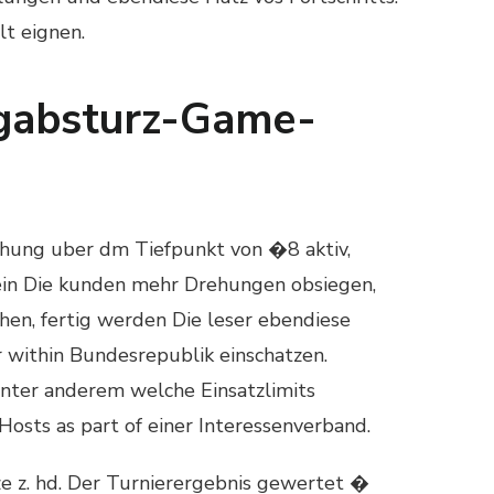
t eignen.
eugabsturz-Game-
ehung uber dm Tiefpunkt von �8 aktiv,
sein Die kunden mehr Drehungen obsiegen,
en, fertig werden Die leser ebendiese
r within Bundesrepublik einschatzen.
unter anderem welche Einsatzlimits
Hosts as part of einer Interessenverband.
ze z. hd. Der Turnierergebnis gewertet �