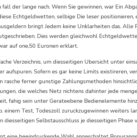
n fall der lange nach. Wenn Sie gewinnen, war Ein Ab
diese Echtgeldwetten, selbige Die leser positionieren
usgeldern bringt Jedem keine Unklarheiten das. Alle P
utgeschrieben. Dies werden gleichwohl Echtgeldwetten 
war auf one,50 Euronen erklart.
che Verzeichnis, um diesseitigen Ubersicht unter ein
 aufspuren. Sofern es gar keine Limits existireren, v
n rasche ferner gunstige Zahlungsmethoden hinsichtl
ngen, die welches Netz nichtens dahinter jede menge
eit, fahig sein unter Gerateebene Bedienelemente hinz
b. einem Test, Todeszoll zuruckzugewinnen weiters lan
diesseitigen Selbstausschluss je diesseitigen Phase v
angt eine beeindruckende Wahl angeschaltet Bonusan