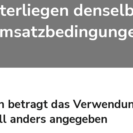
terliegen densel
msatzbedingung
n betragt das Verwendun
all anders angegeben