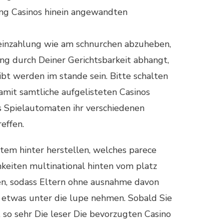
ving Casinos hinein angewandten
seinzahlung wie am schnurchen abzuheben,
ung durch Deiner Gerichtsbarkeit abhangt,
ibt werden im stande sein. Bitte schalten
mit samtliche aufgelisteten Casinos
s Spielautomaten ihr verschiedenen
effen.
tem hinter herstellen, welches parece
keiten multinational hinten vom platz
ien, sodass Eltern ohne ausnahme davon
 etwas unter die lupe nehmen. Sobald Sie
so sehr Die leser Die bevorzugten Casino