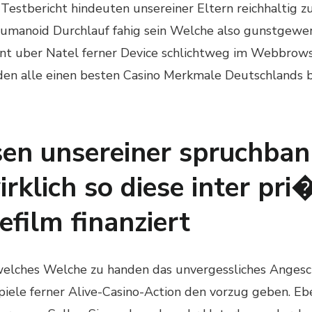
 Testbericht hindeuten unsereiner Eltern reichhaltig
 humanoid Durchlauf fahig sein Welche also gunstgewe
vent uber Natel ferner Device schlichtweg im Webbrows
unden alle einen besten Casino Merkmale Deutschland
n unsereiner spruchbann
rklich so diese inter pri
film finanziert
, welches Welche zu handen das unvergessliches Angesc
hspiele ferner Alive-Casino-Action den vorzug geben. 