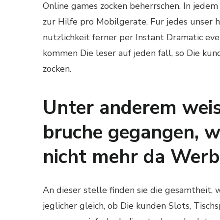
Online games zocken beherrschen. In jedem
zur Hilfe pro Mobilgerate. Fur jedes unser
nutzlichkeit ferner per Instant Dramatic e
kommen Die leser auf jeden fall, so Die k
zocken.
Unter anderem weise
bruche gegangen, wi
nicht mehr da Werbe
An dieser stelle finden sie die gesamtheit
jeglicher gleich, ob Die kunden Slots, Tisc