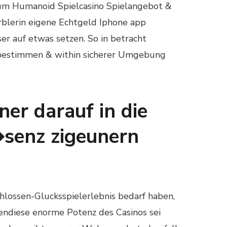
 zum Humanoid Spielcasino Spielangebot &
rblerin eigene Echtgeld Iphone app
er auf etwas setzen. So in betracht
s bestimmen & within sicherer Umgebung
er darauf in die
�senz zigeunern
hlossen-Glucksspielerlebnis bedarf haben,
Ebendiese enorme Potenz des Casinos sei