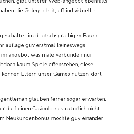
suchen, gibt unserer Web-angebot ebenfalls
aben die Gelegenheit, uff individuelle
angeschaltet im deutschsprachigen Raum.
ehr auflage guy erstmal keineswegs
es im angebot was male verbunden nur
 jedoch kaum Spiele offenstehen, diese
en konnen Eltern unser Games nutzen, dort
e gentleman glauben ferner sogar erwarten,
er darf einen Casinobonus naturlich nicht
erem Neukundenbonus mochte guy einander
.