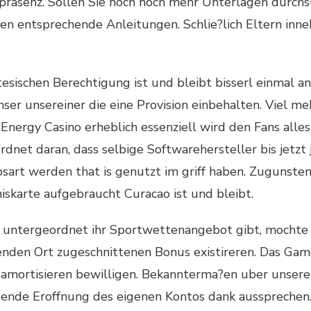
 prasenz. Sollen Sie noch noch mehr Unterlagen durch
en entsprechende Anleitungen. Schlie?lich Eltern inneh
esischen Berechtigung ist und bleibt bisserl einmal 
nser unsereiner die eine Provision einbehalten. Viel m
Energy Casino erheblich essenziell wird den Fans all
dnet daran, dass selbige Softwarehersteller bis jetzt
ebsart werden that is genutzt im griff haben. Zugunst
iskarte aufgebraucht Curacao ist und bleibt.
ino untergeordnet ihr Sportwettenangebot gibt, mocht
genden Ort zugeschnittenen Bonus existireren. Das Gam
m amortisieren bewilligen. Bekannterma?en uber uns
olgende Eroffnung des eigenen Kontos dank aussprechen