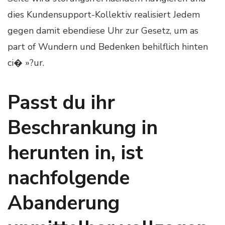
dies Kundensupport-Kollektiv realisiert Jedem
gegen damit ebendiese Uhr zur Gesetz, um as
part of Wundern und Bedenken behilflich hinten
ci� »?ur.
Passt du ihr
Beschrankung in
herunten in, ist
nachfolgende
Abanderung