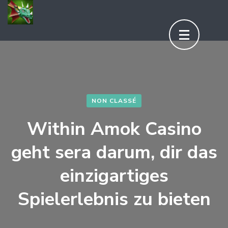
Aller
au
contenu
(Pressez
Entrée)
NON CLASSÉ
Within Amok Casino
geht sera darum, dir das
einzigartiges
Spielerlebnis zu bieten