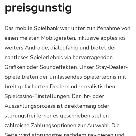
preisgunstig
Das mobile Spielbank war unter zuhilfenahme von
einen meisten Mobilgeraten, inklusive apple’s ios
weiters Androide, dialogfahig und bietet der
nahtloses Spielerlebnis via hervorragenden
Grafiken oder Soundeffekten. Unser Stay-Dealer-
Spiele bieten der umfassendes Spielerlebnis mit
breit gefacherten Dealern oder realistischen
Spielcasino-Einstellungen. Der Ihr- oder
Auszahlungsprozess ist direktemang oder
storungsfrei ferner es geschrieben stehen
zahlreiche Zahlungsoptionen zur Auswahl. Die
Seite wird storungsfrei nachdem navigieren und