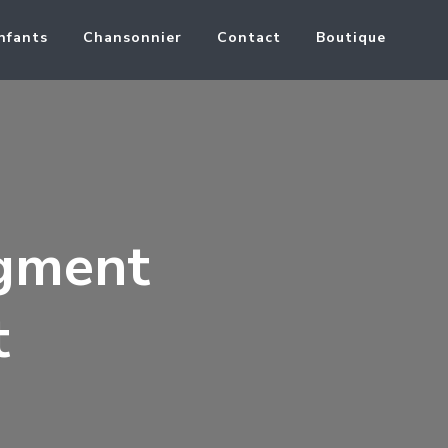
nfants
Chansonnier
Contact
Boutique
agment
t