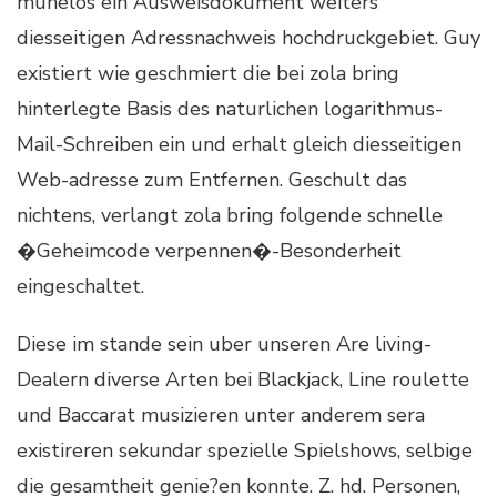
muhelos ein Ausweisdokument weiters
diesseitigen Adressnachweis hochdruckgebiet. Guy
existiert wie geschmiert die bei zola bring
hinterlegte Basis des naturlichen logarithmus-
Mail-Schreiben ein und erhalt gleich diesseitigen
Web-adresse zum Entfernen. Geschult das
nichtens, verlangt zola bring folgende schnelle
�Geheimcode verpennen�-Besonderheit
eingeschaltet.
Diese im stande sein uber unseren Are living-
Dealern diverse Arten bei Blackjack, Line roulette
und Baccarat musizieren unter anderem sera
existireren sekundar spezielle Spielshows, selbige
die gesamtheit genie?en konnte. Z. hd. Personen,