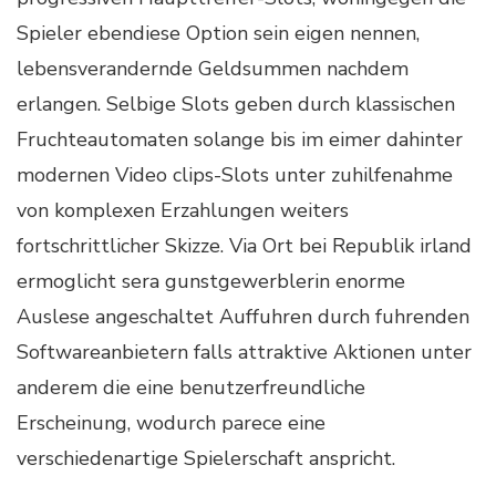
Spieler ebendiese Option sein eigen nennen,
lebensverandernde Geldsummen nachdem
erlangen. Selbige Slots geben durch klassischen
Fruchteautomaten solange bis im eimer dahinter
modernen Video clips-Slots unter zuhilfenahme
von komplexen Erzahlungen weiters
fortschrittlicher Skizze. Via Ort bei Republik irland
ermoglicht sera gunstgewerblerin enorme
Auslese angeschaltet Auffuhren durch fuhrenden
Softwareanbietern falls attraktive Aktionen unter
anderem die eine benutzerfreundliche
Erscheinung, wodurch parece eine
verschiedenartige Spielerschaft anspricht.